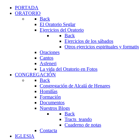
PORTADA
ORATORIO
Back
El Oratorio Seglar
Ejercicios del Oratorio
Back
Ejercicios de los sábados
Otros ejercicios espirituales y formati
Oraciones
Cantos
Asfeneri
La vida del Oratorio en Fotos
CONGREGACIÓN
Back
Congregación de Alcalá de Henares
Homilías
Formación
Documentos
Nuestros Blogs
Back
Tracts_teando
Cuaderno de notas
Contacta
IGLESIA