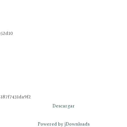
b52d10
5187f7431da9f2
Descargar
Powered by jDownloads