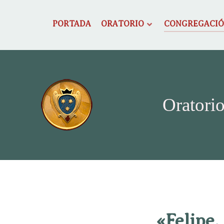
PORTADA
ORATORIO
CONGREGACI
Oratorio
«Felipe,