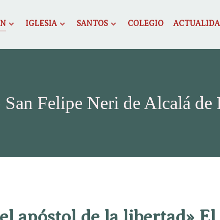
ÓN
IGLESIA
SANTOS
COLEGIO
ACTUALID
 San Felipe Neri de Alcalá de
 el apóstol de la libertad» El