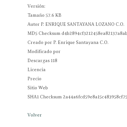
Versión:
Tamaño
57.6 KB
Autor
P. ENRIQUE SANTAYANA LOZANO C.O.
MD5 Checksum
d4b2894cf3212458ea82137a8a
Creado por
P. Enrique Santayana C.O.
Modificado por
Descargas
118
Licencia
Precio
Sitio Web
SHA1 Checksum
2a44a6fcd59e8a15c483958cf7
Volver