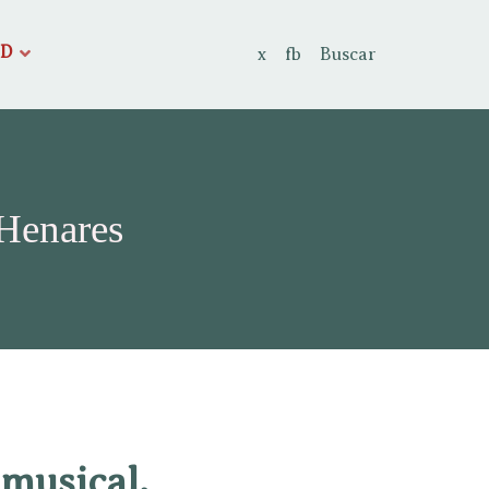
AD
x
fb
Buscar
 Henares
 musical.