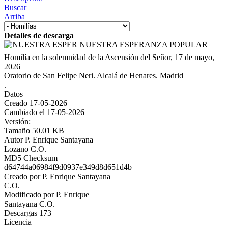
Buscar
Arriba
Detalles de descarga
NUESTRA ESPERANZA
POPULAR
Homilía en la solemnidad de la Ascensión del Señor, 17 de mayo,
2026
Oratorio de San Felipe Neri. Alcalá de Henares. Madrid
.
Datos
Creado
17-05-2026
Cambiado el
17-05-2026
Versión:
Tamaño
50.01 KB
Autor
P. Enrique Santayana
Lozano C.O.
MD5 Checksum
d64744a06984f9d0937e349d8d651d4b
Creado por
P. Enrique Santayana
C.O.
Modificado por
P. Enrique
Santayana C.O.
Descargas
173
Licencia