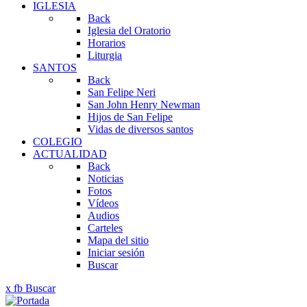
IGLESIA
Back
Iglesia del Oratorio
Horarios
Liturgia
SANTOS
Back
San Felipe Neri
San John Henry Newman
Hijos de San Felipe
Vidas de diversos santos
COLEGIO
ACTUALIDAD
Back
Noticias
Fotos
Vídeos
Audios
Carteles
Mapa del sitio
Iniciar sesión
Buscar
x
fb
Buscar