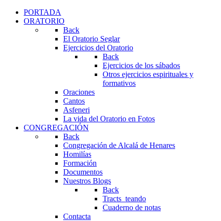
PORTADA
ORATORIO
Back
El Oratorio Seglar
Ejercicios del Oratorio
Back
Ejercicios de los sábados
Otros ejercicios espirituales y
formativos
Oraciones
Cantos
Asfeneri
La vida del Oratorio en Fotos
CONGREGACIÓN
Back
Congregación de Alcalá de Henares
Homilías
Formación
Documentos
Nuestros Blogs
Back
Tracts_teando
Cuaderno de notas
Contacta