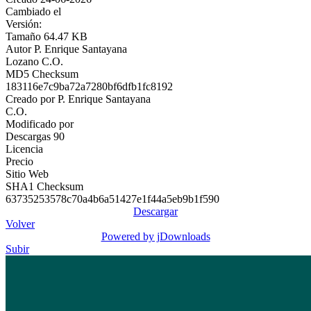
Cambiado el
Versión:
Tamaño
64.47 KB
Autor
P. Enrique Santayana
Lozano C.O.
MD5 Checksum
183116e7c9ba72a7280bf6dfb1fc8192
Creado por
P. Enrique Santayana
C.O.
Modificado por
Descargas
90
Licencia
Precio
Sitio Web
SHA1 Checksum
63735253578c70a4b6a51427e1f44a5eb9b1f590
Descargar
Volver
Powered by jDownloads
Subir