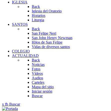
IGLESIA
Back
Iglesia del Oratorio
Horarios
Liturgia
SANTOS
Back
San Felipe Neri
San John Henry Newman
Hijos de San Felipe
Vidas de diversos santos
COLEGIO
ACTUALIDAD
Back
Noticias
Fotos
Vídeos
Audios
Carteles
Mapa del sitio
Iniciar sesión
Buscar
x
fb
Buscar