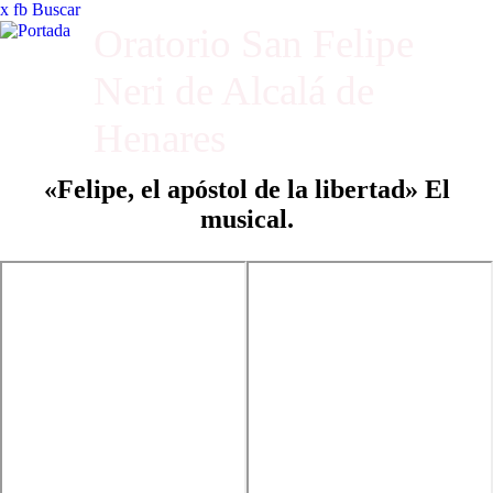
x
fb
Buscar
Oratorio San Felipe
Neri de Alcalá de
Henares
«Felipe, el apóstol de la libertad» El
musical.