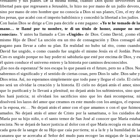
verdadero y sus planes. De la misma forma, cuando Dios quiso devolverles la
libertad para que regresasen a Jerusalén, lo hizo no por mano de un judío devoto,
sino por mano de otro hombre que no conocía a Dios ni sus planes, Ciro, el rey de
los persas, que acabó con el imperio babilónico y concedió la libertad a los judíos.
Con Isaías Dios se dirige a Ciro para decirle a este pagano:
«Yo te he tomado de l
mano… te llamé por tu nombre, te di un título de honor, aunque no me
conocías»
. Y antes ha llamado a Ciro
«Ungido»
de Dios. Como David, ¡como e
mismo Hijo de Dios! La unción era un rito de consagración y Dios consagró al
pagano para llevar a cabo su plan. En realidad no hubo tal rito, como cuando
David fue ungido, o como cuando fue ungido el mismo Jesús en el Jordán. Pero
Ciro es ungido porque no hay poder ni sabiduría que esté por encima de Dios, y es
él quien conduce el universo entero y la historia por caminos desconocidos.
¡Eso nos da esperanza! Se nos escapa lo que pasará en el futuro, pero no a Dios. No
sabremos el significado y el sentido de ciertas cosas, pero Dios lo sabe. Dios sabe y
Dios reina. Así, no esperamos simplemente que todo pase y llegue el cielo. El cielo
no será un olvidar la creación y la historia. El cielo no dejará atrás el amor, sino
que lo purificará y lo llevará a plenitud; no dejará atrás los sufrimientos, sino que
les hará justicia; ni olvidará los sacrificios sino que les dará recompensa; ni
disolverá los lazos del amor que creamos en este mundo con los amigos, el esposo
o la esposa, etc… No dejará atrás el amor con el que amamos o con el que fuimos
amados. No dejará atrás el amor de Cristo por la samaritana, o los cuidados de
María por su hijo niño, o el santo temor de San José al conocer que María estaba
encinta. No se dejará de hacer justicia al dolor con el que María recogía en su alma
cada gota de la sangre de su Hijo que caía por tierra; ni a la fe y la humildad de la
cananea que se acercaba al Señor del mudo para recoger las migajas de la gracia