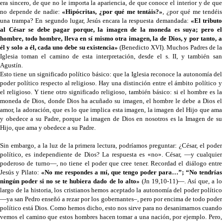
era sincero, de que no le importa la apariencia, de que conoce el interior y de que
no depende de nadie:
«Hipócritas, ¿por qué me tentáis?»
, ¿por qué me tendéis
una trampa? En segundo lugar, Jesús encara la respuesta demandada:
«El tribut
al César se debe pagar porque, la imagen de la moneda es suya; pero el
hombre, todo hombre, lleva en sí mismo otra imagen, la de Dios, y por tanto, a
él y solo a él, cada uno debe su existencia»
(Benedicto XVI). Muchos Padres de l
Iglesia toman el camino de esta interpretación, desde el s. II, y también san
Agustín.
Esto tiene un significado político básico: que la Iglesia reconoce la autonomía del
poder político respecto al religioso. Hay una distinción entre el ámbito político y
el religioso. Y tiene otro significado religioso, también básico: si el hombre es la
moneda de Dios, donde Dios ha acuñado su imagen, el hombre le debe a Dios el
amor, la adoración, que es lo que implica esta imagen, la imagen del Hijo que ama
y obedece a su Padre, porque la imagen de Dios en nosotros es la Imagen de su
Hijo, que ama y obedece a su Padre.
Sin embargo, a la luz de la primera lectura, podríamos preguntar: ¿César, el poder
político, es independiente de Dios? La respuesta es «no». César, —y cualquier
poderoso de turno—, no tiene el poder que cree tener. Recordad el diálogo entre
Jesús y Pilato:
«No me respondes a mí, que tengo poder para…”; “No tendrías
ningún poder si no se te hubiera dado de lo alto»
(Jn 19,10-11)—. Así que, a lo
largo de la historia, los cristianos hemos aceptado la autonomía del poder político
—ya san Pedro enseñó a rezar por los gobernantes–, pero por encima de todo poder
político está Dios. Como hemos dicho, esto nos sirve para no desanimarnos cuando
vemos el camino que estos hombres hacen tomar a una nación, por ejemplo. Pero,