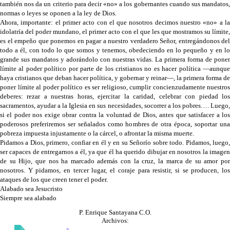
también nos da un criterio para decir «no» a los gobernantes cuando sus mandatos,
normas o leyes se oponen a la ley de Dios.
Ahora, importante: el primer acto con el que nosotros decimos nuestro «no» a la
idolatría del poder mundano, el primer acto con el que les que mostramos su límite,
es el empeño que ponemos en pagar a nuestro verdadero Señor, entregándonos del
todo a él, con todo lo que somos y tenemos, obedeciendo en lo pequeño y en lo
grande sus mandatos y adorándolo con nuestras vidas. La primera forma de poner
límite al poder político por parte de los cristianos no es hacer política —aunque
haya cristianos que deban hacer política, y gobernar y reinar—, la primera forma de
poner límite al poder político es ser religioso, cumplir concienzudamente nuestros
deberes: rezar a nuestras horas, ejercitar la caridad, celebrar con piedad los
sacramentos, ayudar a la Iglesia en sus necesidades, socorrer a los pobres…. Luego,
si el poder nos exige obrar contra la voluntad de Dios, antes que satisfacer a los
poderosos preferiremos ser señalados como hombres de otra época, soportar una
pobreza impuesta injustamente o la cárcel, o afrontar la misma muerte.
Pidamos a Dios, primero, confiar en él y en su Señorío sobre todo. Pidamos, luego,
ser capaces de entregarnos a él, ya que él ha querido dibujar en nosotros la imagen
de su Hijo, que nos ha marcado además con la cruz, la marca de su amor por
nosotros. Y pidamos, en tercer lugar, el coraje para resistir, si se producen, los
ataques de los que creen tener el poder.
Alabado sea Jesucristo
Siempre sea alabado
P. Enrique Santayana C.O.
Archivos: