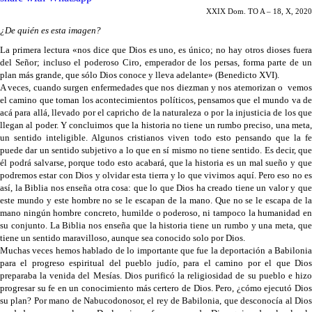
XXIX Dom. TO A – 18, X, 2020
¿De quién es esta imagen?
La primera lectura «nos dice que Dios es uno, es único; no hay otros dioses fuera
del Señor; incluso el poderoso Ciro, emperador de los persas, forma parte de un
plan más grande, que sólo Dios conoce y lleva adelante» (Benedicto XVI).
A veces, cuando surgen enfermedades que nos diezman y nos atemorizan o vemos
el camino que toman los acontecimientos políticos, pensamos que el mundo va de
acá para allá, llevado por el capricho de la naturaleza o por la injusticia de los que
llegan al poder. Y concluimos que la historia no tiene un rumbo preciso, una meta,
un sentido inteligible. Algunos cristianos viven todo esto pensando que la fe
puede dar un sentido subjetivo a lo que en sí mismo no tiene sentido. Es decir, que
él podrá salvarse, porque todo esto acabará, que la historia es un mal sueño y que
podremos estar con Dios y olvidar esta tierra y lo que vivimos aquí. Pero eso no es
así, la Biblia nos enseña otra cosa: que lo que Dios ha creado tiene un valor y que
este mundo y este hombre no se le escapan de la mano. Que no se le escapa de la
mano ningún hombre concreto, humilde o poderoso, ni tampoco la humanidad en
su conjunto. La Biblia nos enseña que la historia tiene un rumbo y una meta, que
tiene un sentido maravilloso, aunque sea conocido solo por Dios.
Muchas veces hemos hablado de lo importante que fue la deportación a Babilonia
para el progreso espiritual del pueblo judío, para el camino por el que Dios
preparaba la venida del Mesías. Dios purificó la religiosidad de su pueblo e hizo
progresar su fe en un conocimiento más certero de Dios. Pero, ¿cómo ejecutó Dios
su plan? Por mano de Nabucodonosor, el rey de Babilonia, que desconocía al Dios