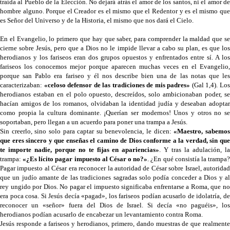
traída al Pueblo de la Elección. No dejará atrás el amor de los santos, ni el amor de
hombre alguno. Porque el Creador es el mismo que el Redentor y es el mismo que
es Señor del Universo y de la Historia, el mismo que nos dará el Cielo.
En el Evangelio, lo primero que hay que saber, para comprender la maldad que se
cierne sobre Jesús, pero que a Dios no le impide llevar a cabo su plan, es que los
herodianos y los fariseos eran dos grupos opuestos y enfrentados entre sí. A los
fariseos los conocemos mejor porque aparecen muchas veces en el Evangelio,
porque san Pablo era fariseo y él nos describe bien una de las notas que les
caracterizaban:
«celoso defensor de las tradiciones de mis padres»
(Gal 1,4). Lo
herodianos estaban en el polo opuesto, descreídos, solo ambicionaban poder, se
hacían amigos de los romanos, olvidaban la identidad judía y deseaban adoptar
como propia la cultura dominante. ¡Querían ser modernos! Unos y otros no se
soportaban, pero llegan a un acuerdo para poner una trampa a Jesús.
Sin creerlo, sino solo para captar su benevolencia, le dicen:
«Maestro, sabemo
que eres sincero y que enseñas el camino de Dios conforme a la verdad, sin que
te importe nadie, porque no te fijas en apariencias»
. Y tras la adulación, l
trampa:
«¿Es lícito pagar impuesto al César o no?»
. ¿En qué consistía la trampa
Pagar impuesto al César era reconocer la autoridad de César sobre Israel, autoridad
que un judío amante de las tradiciones sagradas solo podía conceder a Dios y al
rey ungido por Dios. No pagar el impuesto significaba enfrentarse a Roma, que no
era poca cosa. Si Jesús decía «pagad», los fariseos podían acusarlo de idolatría, de
reconocer un «señor» fuera del Dios de Israel. Si decía «no paguéis», los
herodianos podían acusarlo de encabezar un levantamiento contra Roma.
Jesús responde a fariseos y herodianos, primero, dando muestras de que realmente