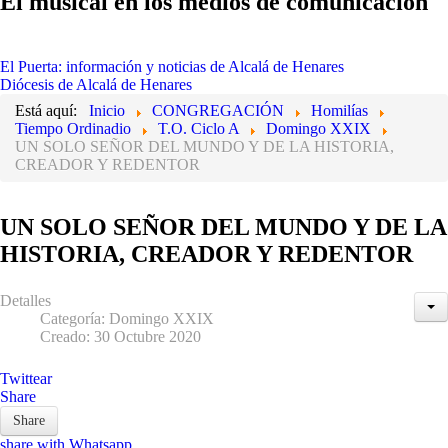
El musical en los médios de comunicación
El Puerta: información y noticias de Alcalá de Henares
Diócesis de Alcalá de Henares
Está aquí:
Inicio
CONGREGACIÓN
Homilías
Tiempo Ordinadio
T.O. Ciclo A
Domingo XXIX
UN SOLO SEÑOR DEL MUNDO Y DE LA HISTORIA,
CREADOR Y REDENTOR
UN SOLO SEÑOR DEL MUNDO Y DE LA
HISTORIA, CREADOR Y REDENTOR
Detalles
Categoría:
Domingo XXIX
Creado: 30 Octubre 2020
Twittear
Share
Share
share with Whatsapp