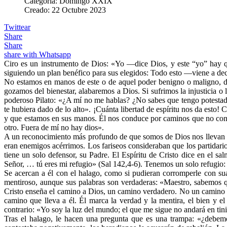
Categoría:
Domingo XXIX
Creado: 22 Octubre 2023
Twittear
Share
Share
share with Whatsapp
Ciro es un instrumento de Dios: «Yo —dice Dios, y este “yo” hay 
siguiendo un plan benéfico para sus elegidos: Todo esto —viene a dec
No estamos en manos de este o de aquel poder benigno o maligno, de s
gozamos del bienestar, alabaremos a Dios. Si sufrimos la injusticia
poderoso Pilato: «¿A mí no me hablas? ¿No sabes que tengo potestad p
te hubiera dado de lo alto». ¡Cuánta libertad de espíritu nos da est
y que estamos en sus manos. Él nos conduce por caminos que no cono
otro. Fuera de mí no hay dios».
A un reconocimiento más profundo de que somos de Dios nos llevan la
eran enemigos acérrimos. Los fariseos consideraban que los partidari
tiene un solo defensor, su Padre. El Espíritu de Cristo dice en el
Señor, … tú eres mi refugio» (Sal 142,4-6). Tenemos un solo refugio:
Se acercan a él con el halago, como si pudieran corromperle con su
mentiroso, aunque sus palabras son verdaderas: «Maestro, sabemos qu
Cristo enseña el camino a Dios, un camino verdadero. No un camino de
camino que lleva a él. Él marca la verdad y la mentira, el bien y
contrario: «Yo soy la luz del mundo; el que me sigue no andará en tinie
Tras el halago, le hacen una pregunta que es una trampa: «¿debemos