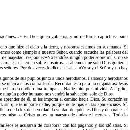
naciones…» Es Dios quien gobierna, y no de forma caprichosa, sino
no que hizo el cielo y la tierra, y nosotros estamos en sus manos. Si
aremos como ejemplo a nuestro Señor, cuando escucha las palabras del
a de majestad, responde: «No tendrías ningún poder sobre mí, si no se
res crueles se ciernen sobre nosotros… sabemos que solo Dios gobierna
señores. Por dos veces lo dice en Isaías: «Yo soy el Señor y no hay
lgunos de sus pupilos junto a unos herodianos. Fariseos y herodianos
 se unen a ellos contra Jesús! Recordad esto para no engañaros: Jesús
o me han escondido una trampa … Nadie mira por mi vida. A ti grito,
De ningún poder humano nos vendrá la salvación, solo de Dios.
 aprender de él, ni les importa el camino hacia Dios. Su corazón es
in que te importe nadie, porque no te fijas en las apariencias». Sí,
no de la luz de la verdad: la verdad de quién es Dios y de cuál es el
ros mismos. Cristo no es un maestro de dudas e incertezas. Todo lo
riseos le acusarán de colaborar con los paganos y los idólatras. Si