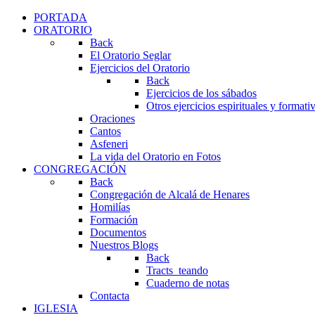
PORTADA
ORATORIO
Back
El Oratorio Seglar
Ejercicios del Oratorio
Back
Ejercicios de los sábados
Otros ejercicios espirituales y formati
Oraciones
Cantos
Asfeneri
La vida del Oratorio en Fotos
CONGREGACIÓN
Back
Congregación de Alcalá de Henares
Homilías
Formación
Documentos
Nuestros Blogs
Back
Tracts_teando
Cuaderno de notas
Contacta
IGLESIA