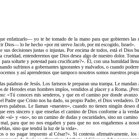
que enfatizarlo— yo te he tomado de la mano para que gobiernes las 
ir Dios— lo he hecho «por mi siervo Jacob, por mi escogido, Israel».
us decisiones justas o injustas. Por encima de todos, está el Dios bue
 o la crueldad, entenderemos que Dios desea algo de nuestro dolor. Tom
ara soltarte y potestad para crucificarte?». Él, con una humildad llen
o! Cuando sufrimos a gobernantes ignorantes y malvados, o cuando pode
cemos y así aprendemos que tampoco nosotros somos nuestros propios 
s palabras de Jesús. Los fariseos le preparan una trampa. Le mandan a
os de Herodes eran hombres impíos, vendidos al placer y a Roma. ¡Pero
 salmo: «Tú conoces mis senderos, y que en el camino por donde avanz
 el Padre que Cristo nos ha dado, su propio Padre, el Dios verdadero. 
aves palabras. Le llaman «maestro», cuando no tienen ningún deseo de
e eres sincero y que enseñas el camino de Dios conforme a la verdad, s
 «sí» y «no», no un camino de dudas y oscuridades, sino un camino lle
 el mal, para que no nos engañen y para que no nos engañemos a nosot
blas, sino que tendrá la luz de la vida».
 o no pagar impuesto al César?». Si contesta afirmativamente, los fa