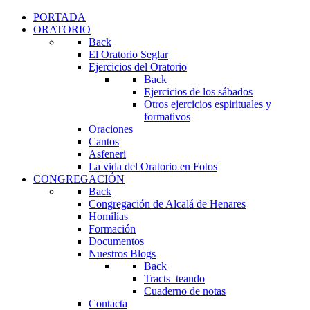
PORTADA
ORATORIO
Back
El Oratorio Seglar
Ejercicios del Oratorio
Back
Ejercicios de los sábados
Otros ejercicios espirituales y
formativos
Oraciones
Cantos
Asfeneri
La vida del Oratorio en Fotos
CONGREGACIÓN
Back
Congregación de Alcalá de Henares
Homilías
Formación
Documentos
Nuestros Blogs
Back
Tracts_teando
Cuaderno de notas
Contacta