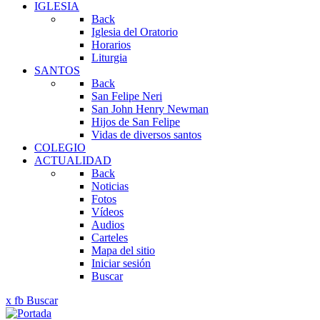
IGLESIA
Back
Iglesia del Oratorio
Horarios
Liturgia
SANTOS
Back
San Felipe Neri
San John Henry Newman
Hijos de San Felipe
Vidas de diversos santos
COLEGIO
ACTUALIDAD
Back
Noticias
Fotos
Vídeos
Audios
Carteles
Mapa del sitio
Iniciar sesión
Buscar
x
fb
Buscar