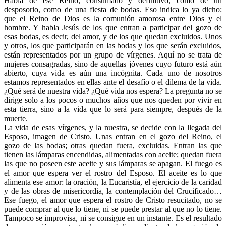
Habla de ese Reino, consumado y definitivo, como de un
desposorio, como de una fiesta de bodas. Eso indica lo ya dicho:
que el Reino de Dios es la comunión amorosa entre Dios y el
hombre. Y habla Jesús de los que entran a participar del gozo de
esas bodas, es decir, del amor, y de los que quedan excluidos. Unos
y otros, los que participarán en las bodas y los que serán excluidos,
están representados por un grupo de vírgenes. Aquí no se trata de
mujeres consagradas, sino de aquellas jóvenes cuyo futuro está aún
abierto, cuya vida es aún una incógnita. Cada uno de nosotros
estamos representados en ellas ante el desafío o el dilema de la vida.
¿Qué será de nuestra vida? ¿Qué vida nos espera? La pregunta no se
dirige solo a los pocos o muchos años que nos queden por vivir en
esta tierra, sino a la vida que lo será para siempre, después de la
muerte.
La vida de esas vírgenes, y la nuestra, se decide con la llegada del
Esposo, imagen de Cristo. Unas entran en el gozo del Reino, el
gozo de las bodas; otras quedan fuera, excluidas. Entran las que
tienen las lámparas encendidas, alimentadas con aceite; quedan fuera
las que no poseen este aceite y sus lámparas se apagan. El fuego es
el amor que espera ver el rostro del Esposo. El aceite es lo que
alimenta ese amor: la oración, la Eucaristía, el ejercicio de la caridad
y de las obras de misericordia, la contemplación del Crucificado…
Ese fuego, el amor que espera el rostro de Cristo resucitado, no se
puede comprar al que lo tiene, ni se puede prestar al que no lo tiene.
Tampoco se improvisa, ni se consigue en un instante. Es el resultado