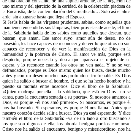
de una oración constante, de una súplica ardiente, de la negación de
uno mismo y del ejercicio de la caridad, de la celebración piadosa de
la Eucaristía, de la contemplación del Crucificado… Solo así el alma
arde, sin apagarse hasta que llega el Esposo.
Si Jesús habla de las vírgenes prudentes, sabias, como aquellas que
mantienen encendidas sus lámparas, bien provistas de aceite, el libro
de la Sabiduría habla de los sabios como aquellos que desean, que
buscan, que aman. Ese amor suyo, amor aún de deseo, no de
posesión, les hace capaces de reconocer y de ver lo que otros no son
capaces de reconocer y de ver: la manifestación de Dios en la
humanidad y la pobreza de Cristo. El amor ve más, porque está
despierto, porque necesita y desea que aparezca el objeto de su
espera, y lo reconoce cuando los otros no ven nada. Y no se ven
defraudados, porque es Dios mismo quien los busca, desde mucho
antes y con un deseo mucho más profundo e irrefrenable. Es Dios
quien ha salido a buscar al hombre, el que se ha hecho hombre y ha
puesto su morada entre nosotros. Dice el libro de la Sabiduría:
«Quien madruga por ella —la sabiduría, que está en Dios– no se
cansa, pues la encuentra sentada a su puerta». Si nosotros amamos a
Dios, es porque «él nos amó primero». Si buscamos, es porque él
nos ha buscado. Si esperamos, es porque él nos llama. Antes que
nuestro corazón decida salir a buscar, Dios ya está esperando. Y dice
también el libro de la Sabiduría: «va de un lado a otro buscando a
los que son dignos de ella; los aborda benigna por los caminos».
Cristo nos ha salido al encuentro, benigno y misericordioso, nos ha