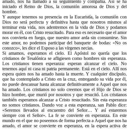
amado, nos ha llamado a su seguimiento y compañía. Así se ha
iniciado el Reino de Dios, la comunión amorosa de Dios y del
hombre.
Y aunque tenemos su presencia en la Eucaristía, la comunión con
Dios no será perfecta y definitiva hasta que nosotros mismos al
terminar esta vida, nos adentremos en la vida de Dios y podamos
morar en él, con Cristo resucitado. Para eso es necesario que el amor
nos convierta en fuego, que nuestro amor arda sin consumirse. Sin
este amor, no podemos participar del banquete de bodas: «No os
conozco», les dice el Esposo a las vírgenes necias.
Si amamos, esperamos el cielo. El Apóstol no quería que los
cristianos de Tesalónica se afligiesen como hombres sin esperanza.
Los cristianos tienen esperanza: esperan alcanzar el cielo. No
tenemos aquí ni casa ni patria permanente. Está en el cielo. Allí nos
espera quien nos ha amado hasta la muerte. Y cualquier discípulo,
que ha contemplado a Cristo en la cruz, entregando su vida por él,
no puede descansar hasta alcanzar definitivamente a Aquel que nos
ha amado. Los cristianos no solo creemos que el Hijo de Dios se
hizo hombre, que murió por nosotros y que resucitó. Los cristianos
también esperamos alcanzar a Cristo resucitado. Sin esta esperanza
no somos cristianos. Dando voz a esta esperanza, san Pablo dice:
«Seremos llevados al encuentro del Señor… Y así estaremos
siempre con el Señor». La fe se convierte en esperanza. En este
mundo en el que no poseemos de forma perfecta a Aquel que nos ha
amado, el amor se convierte en esperanza, en la espera activa de