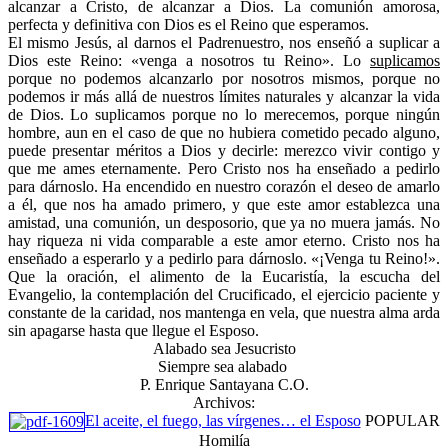
alcanzar a Cristo, de alcanzar a Dios. La comunión amorosa,
perfecta y definitiva con Dios es el Reino que esperamos.
El mismo Jesús, al darnos el Padrenuestro, nos enseñó a suplicar a
Dios este Reino: «venga a nosotros tu Reino». Lo
suplicamos
porque no podemos alcanzarlo por nosotros mismos, porque no
podemos ir más allá de nuestros límites naturales y alcanzar la vida
de Dios. Lo suplicamos porque no lo merecemos, porque ningún
hombre, aun en el caso de que no hubiera cometido pecado alguno,
puede presentar méritos a Dios y decirle: merezco vivir contigo y
que me ames eternamente. Pero Cristo nos ha enseñado a pedirlo
para dárnoslo. Ha encendido en nuestro corazón el deseo de amarlo
a él, que nos ha amado primero, y que este amor establezca una
amistad, una comunión, un desposorio, que ya no muera jamás. No
hay riqueza ni vida comparable a este amor eterno. Cristo nos ha
enseñado a esperarlo y a pedirlo para dárnoslo. «¡Venga tu Reino!».
Que la oración, el alimento de la Eucaristía, la escucha del
Evangelio, la contemplación del Crucificado, el ejercicio paciente y
constante de la caridad, nos mantenga en vela, que nuestra alma arda
sin apagarse hasta que llegue el Esposo.
Alabado sea Jesucristo
Siempre sea alabado
P. Enrique Santayana C.O.
Archivos:
El aceite, el fuego, las vírgenes… el Esposo
POPULAR
Homilía