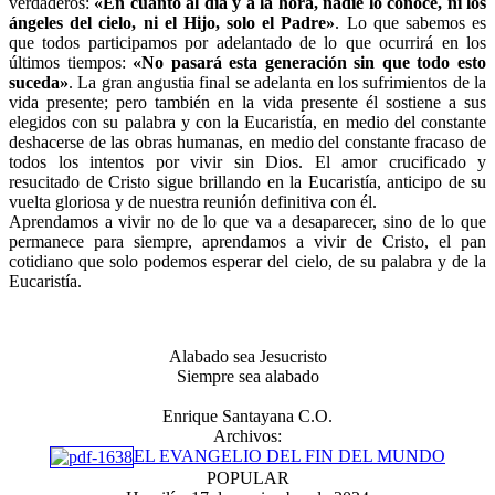
verdaderos:
«En cuanto al día y a la hora, nadie lo conoce, ni los
ángeles del cielo, ni el Hijo, solo el Padre»
. Lo que sabemos es
que todos participamos por adelantado de lo que ocurrirá en los
últimos tiempos:
«No pasará esta generación sin que todo esto
suceda»
. La gran angustia final se adelanta en los sufrimientos de la
vida presente; pero también en la vida presente él sostiene a sus
elegidos con su palabra y con la Eucaristía, en medio del constante
deshacerse de las obras humanas, en medio del constante fracaso de
todos los intentos por vivir sin Dios. El amor crucificado y
resucitado de Cristo sigue brillando en la Eucaristía, anticipo de su
vuelta gloriosa y de nuestra reunión definitiva con él.
Aprendamos a vivir no de lo que va a desaparecer, sino de lo que
permanece para siempre, aprendamos a vivir de Cristo, el pan
cotidiano que solo podemos esperar del cielo, de su palabra y de la
Eucaristía.
Alabado sea Jesucristo
Siempre sea alabado
Enrique Santayana C.O.
Archivos:
EL EVANGELIO DEL FIN DEL MUNDO
POPULAR