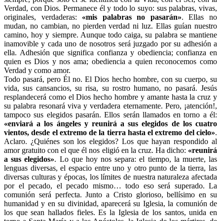
Verdad, con Dios. Permanece él y todo lo suyo: sus palabras, vivas,
originales, verdaderas:
«mis palabras no pasarán»
. Ellas no
mudan, no cambian, no pierden verdad ni luz. Ellas guían nuestro
camino, hoy y siempre. Aunque todo caiga, su palabra se mantiene
inamovible y cada uno de nosotros será juzgado por su adhesión a
ella. Adhesión que significa confianza y obediencia; confianza en
quien es Dios y nos ama; obediencia a quien reconocemos como
Verdad y como amor.
Todo pasará, pero Él no. El Dios hecho hombre, con su cuerpo, su
vida, sus cansancios, su risa, su rostro humano, no pasará. Jesús
resplandecerá como el Dios hecho hombre y amante hasta la cruz y
su palabra resonará viva y verdadera eternamente. Pero, ¡atención!,
tampoco sus elegidos pasarán. Ellos serán llamados en torno a él:
«enviará a los ángeles y reunirá a sus elegidos de los cuatro
vientos, desde el extremo de la tierra hasta el extremo del cielo»
.
Aclaro. ¿Quiénes son los elegidos? Los que hayan respondido al
amor gratuito con el que él nos eligió en la cruz. Ha dicho:
«reunirá
a sus elegidos»
. Lo que hoy nos separa: el tiempo, la muerte, las
lenguas diversas, el espacio entre uno y otro punto de la tierra, las
diversas culturas y épocas, los límites de nuestra naturaleza afectada
por el pecado, el pecado mismo… todo eso será superado. La
comunión será perfecta. Junto a Cristo glorioso, bellísimo en su
humanidad y en su divinidad, aparecerá su Iglesia, la comunión de
los que sean hallados fieles. Es la Iglesia de los santos, unida en