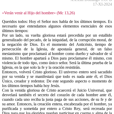
17-XI-2024
«Verán venir al Hijo del hombre» (Mc 13,26)
Queridos todos: Hoy el Señor nos habla de los últimos tiempos. Es
necesario que entendamos algunos elementos esenciales de esos
últimos tiempos:
Por un lado, su vuelta gloriosa estará precedida por un estallido
generalizado del pecado, de la iniquidad, de la corrupción moral, de
la negación de Dios. Es el momento del Anticristo, tiempo de
persecución de la Iglesia, de apostasía general, de un falso
mesianismo que proclamará al hombre como dueño y salvador de sí
mismo. El hombre apartará a Dios para proclamarse él mismo, con
violencia de todo tipo, como único señor. Será la última prueba de la
Iglesia, en la que solo la fe y la oración resistirán.
Entonces, volverá Cristo glorioso. El universo entero será sacudido
por su venida y se manifestará que todo es nada ante él, el Dios
Único, creador y redentor. De este segundo aspecto o momento de
los últimos tiempos habla hoy Jesús.
Con la venida gloriosa de Cristo acaecerá el Juicio Universal, que
desvelará también el secreto del corazón de cada hombre ante él,
cuando cada uno reciba la justa paga de sus acciones, de su fe y de
su amor. Entonces, la creación entera, encabezada por el hombre, ya
purificada y sometida por entero a Cristo Rey, será recreada por
Dios para que los elegidos puedan participar en cuerpo y alma de la