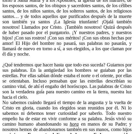
torno a Santa María y a los Apóstoles, la Iglesia de los mártires, de
los esposos santos, de los obispos y sacerdotes santos, de los célibes
santos, de los niños santos, de los solteros santos, de los religiosos
santos… y de todos aquellos que purificados después de la muerte
son también ya santos ¡La Iglesia triunfante! ¡Ojalá también
nosotros! Llamados por Cristo. ¡También nosotros! Quizá después
de haber pasado por el purgatorio. ¡Y nuestros padres, y nuestros
hijos! ¡Con sus rostros! ¡Con sus méritos! ¡Con sus obras hechas por
amor! El Hijo del hombre no pasará, sus palabras no pasarán, y
llamará de nuevo en torno a sí, a sus elegidos, a los que claman por
él día y noche.
¿Qué tendremos que hacer hasta que todo eso suceda? Guiarnos por
sus palabras. En la antigüedad los hombres se guiaban por las
estrellas. Por ellas sabían dónde estaba el norte o el oriente, por ellas
se orientaban. Incluso pensaban que las estrellas describían su
camino vital, de ahí el engaño del horóscopo. Las palabras de Cristo
son la verdadera guía para nuestro camino en la tierra, nuestra luz
hacia el cielo.
No sabemos cuándo llegará el tiempo de la angustia y la vuelta de
Cristo en gloria, cuando los elegidos sean reunidos por él. Ni lo
sabemos ni debemos tener curiosidad por saberlo. Todo nuestro
empeño ha de estar en vivir conforme a su palabra. Jesús vivió su
camino humano abandonando su
hora
en manos de su Padre; y
nosotros hemos de abandonarnos también en sus manos, como hijos