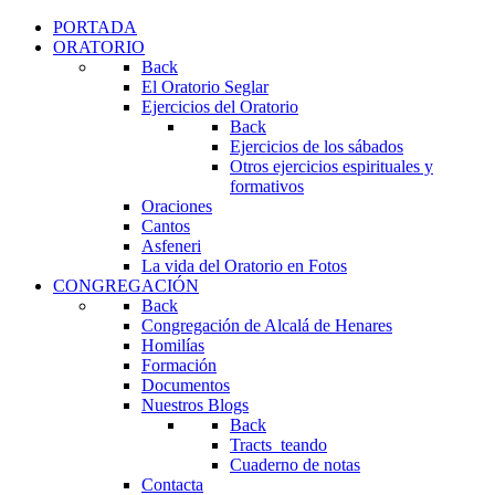
PORTADA
ORATORIO
Back
El Oratorio Seglar
Ejercicios del Oratorio
Back
Ejercicios de los sábados
Otros ejercicios espirituales y
formativos
Oraciones
Cantos
Asfeneri
La vida del Oratorio en Fotos
CONGREGACIÓN
Back
Congregación de Alcalá de Henares
Homilías
Formación
Documentos
Nuestros Blogs
Back
Tracts_teando
Cuaderno de notas
Contacta