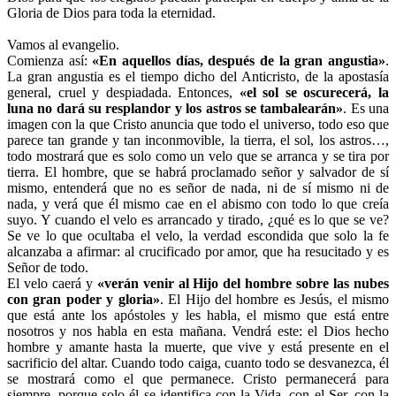
Gloria de Dios para toda la eternidad.
Vamos al evangelio.
Comienza así:
«En aquellos días, después de la gran angustia»
.
La gran angustia es el tiempo dicho del Anticristo, de la apostasía
general, cruel y despiadada. Entonces,
«el sol se oscurecerá, la
luna no dará su resplandor y los astros se tambalearán»
. Es una
imagen con la que Cristo anuncia que todo el universo, todo eso que
parece tan grande y tan inconmovible, la tierra, el sol, los astros…,
todo mostrará que es solo como un velo que se arranca y se tira por
tierra. El hombre, que se habrá proclamado señor y salvador de sí
mismo, entenderá que no es señor de nada, ni de sí mismo ni de
nada, y verá que él mismo cae en el abismo con todo lo que creía
suyo. Y cuando el velo es arrancado y tirado, ¿qué es lo que se ve?
Se ve lo que ocultaba el velo, la verdad escondida que solo la fe
alcanzaba a afirmar: al crucificado por amor, que ha resucitado y es
Señor de todo.
El velo caerá y
«verán venir al Hijo del hombre sobre las nubes
con gran poder y gloria»
. El Hijo del hombre es Jesús, el mismo
que está ante los apóstoles y les habla, el mismo que está entre
nosotros y nos habla en esta mañana. Vendrá este: el Dios hecho
hombre y amante hasta la muerte, que vive y está presente en el
sacrificio del altar. Cuando todo caiga, cuanto todo se desvanezca, él
se mostrará como el que permanece. Cristo permanecerá para
siempre, porque solo él se identifica con la Vida, con el Ser, con la