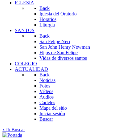
IGLESIA
Back
Iglesia del Oratorio
Horarios
Liturgia
SANTOS
Back
San Felipe Neri
San John Henry Newman
Hijos de San Felipe
Vidas de diversos santos
COLEGIO
ACTUALIDAD
Back
Noticias
Fotos
Vídeos
Audios
Carteles
Mapa del sitio
Iniciar sesión
Buscar
x
fb
Buscar