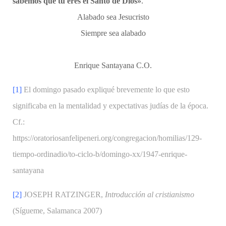
sabemos que tú eres el Santo de Dios»
.
Alabado sea Jesucristo
Siempre sea alabado
Enrique Santayana C.O.
[1]
El domingo pasado expliqué brevemente lo que esto
significaba en la mentalidad y expectativas judías de la época.
Cf.:
https://oratoriosanfelipeneri.org/congregacion/homilias/129-
tiempo-ordinadio/to-ciclo-b/domingo-xx/1947-enrique-
santayana
[2]
JOSEPH RATZINGER,
Introducción al cristianismo
(Sígueme, Salamanca 2007)