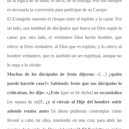
de la lógica de su amor, es decir, de su entrega. Por eso siempre
es necesaria la conversión para participar de su Cuerpo.
El Evangelio muestra el choque entre el espíritu y la carne. Por
un lado, una multitud de discípulos que busca un Dios según la
carne; por otro lado, el verdadero Dios hecho hombre, que
ofrece al Dios verdadero, al Dios que es espíritu, y lo ofrece al
hombre verdadero, que es también un ser espiritual, aunque no
lo sepa o lo olvide:
Muchos de los discípulos de Jesús dijeron:
«[…]
¿quién
puede hacerle caso?» Sabiendo Jesús que sus discípulos lo
criticaban, les dijo: «¿Esto
[que os he dicho]
os escandaliza
[os separa de mí]
?, ¿y si vierais al Hijo del hombre subir
adonde estaba antes
[si ahora pudierais contemplar cómo
llevaré a cabo mi obra, muriendo en una cruz para abrir las