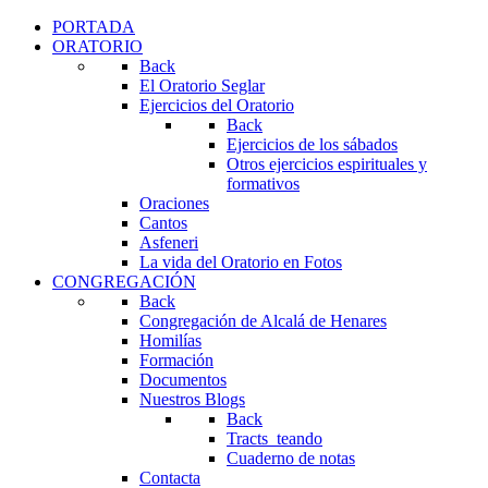
PORTADA
ORATORIO
Back
El Oratorio Seglar
Ejercicios del Oratorio
Back
Ejercicios de los sábados
Otros ejercicios espirituales y
formativos
Oraciones
Cantos
Asfeneri
La vida del Oratorio en Fotos
CONGREGACIÓN
Back
Congregación de Alcalá de Henares
Homilías
Formación
Documentos
Nuestros Blogs
Back
Tracts_teando
Cuaderno de notas
Contacta