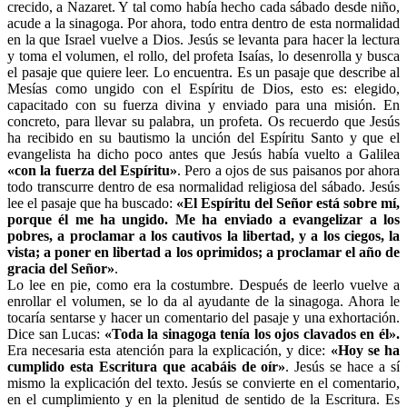
crecido, a Nazaret. Y tal como había hecho cada sábado desde niño,
acude a la sinagoga. Por ahora, todo entra dentro de esta normalidad
en la que Israel vuelve a Dios. Jesús se levanta para hacer la lectura
y toma el volumen, el rollo, del profeta Isaías, lo desenrolla y busca
el pasaje que quiere leer. Lo encuentra. Es un pasaje que describe al
Mesías como ungido con el Espíritu de Dios, esto es: elegido,
capacitado con su fuerza divina y enviado para una misión. En
concreto, para llevar su palabra, un profeta. Os recuerdo que Jesús
ha recibido en su bautismo la unción del Espíritu Santo y que el
evangelista ha dicho poco antes que Jesús había vuelto a Galilea
«con la fuerza del Espíritu»
. Pero a ojos de sus paisanos por ahora
todo transcurre dentro de esa normalidad religiosa del sábado. Jesús
lee el pasaje que ha buscado:
«El Espíritu del Señor está sobre mí,
porque él me ha ungido. Me ha enviado a evangelizar a los
pobres, a proclamar a los cautivos la libertad, y a los ciegos, la
vista; a poner en libertad a los oprimidos; a proclamar el año de
gracia del Señor»
.
Lo lee en pie, como era la costumbre. Después de leerlo vuelve a
enrollar el volumen, se lo da al ayudante de la sinagoga. Ahora le
tocaría sentarse y hacer un comentario del pasaje y una exhortación.
Dice san Lucas:
«Toda la sinagoga tenía los ojos clavados en él».
Era necesaria esta atención para la explicación, y dice:
«Hoy se ha
cumplido esta Escritura que acabáis de oír»
. Jesús se hace a sí
mismo la explicación del texto. Jesús se convierte en el comentario,
en el cumplimiento y en la plenitud de sentido de la Escritura. Es