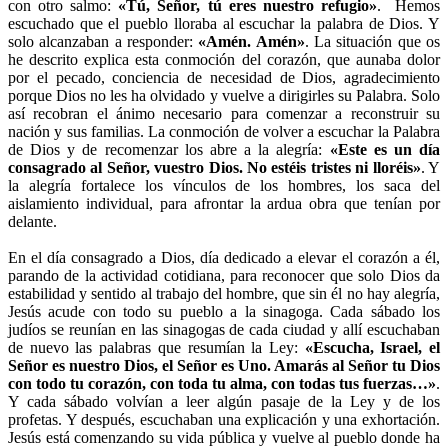
con otro salmo:
«Tú, Señor, tú eres nuestro refugio»
. Hemos
escuchado que el pueblo lloraba al escuchar la palabra de Dios. Y
solo alcanzaban a responder:
«Amén. Amén»
. La situación que os
he descrito explica esta conmoción del corazón, que aunaba dolor
por el pecado, conciencia de necesidad de Dios, agradecimiento
porque Dios no les ha olvidado y vuelve a dirigirles su Palabra. Solo
así recobran el ánimo necesario para comenzar a reconstruir su
nación y sus familias. La conmoción de volver a escuchar la Palabra
de Dios y de recomenzar los abre a la alegría:
«Este es un día
consagrado al Señor, vuestro Dios. No estéis tristes ni lloréis»
. Y
la alegría fortalece los vínculos de los hombres, los saca del
aislamiento individual, para afrontar la ardua obra que tenían por
delante.
En el día consagrado a Dios, día dedicado a elevar el corazón a él,
parando de la actividad cotidiana, para reconocer que solo Dios da
estabilidad y sentido al trabajo del hombre, que sin él no hay alegría,
Jesús acude con todo su pueblo a la sinagoga. Cada sábado los
judíos se reunían en las sinagogas de cada ciudad y allí escuchaban
de nuevo las palabras que resumían la Ley:
«Escucha, Israel, el
Señor es nuestro Dios, el Señor es Uno. Amarás al Señor tu Dios
con todo tu corazón, con toda tu alma, con todas tus fuerzas…»
.
Y cada sábado volvían a leer algún pasaje de la Ley y de los
profetas. Y después, escuchaban una explicación y una exhortación.
Jesús está comenzando su vida pública y vuelve al pueblo donde ha