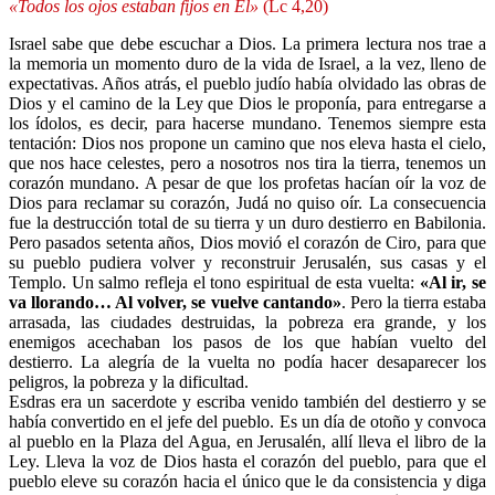
«Todos los ojos estaban fijos en Él»
(Lc 4,20)
Israel sabe que debe escuchar a Dios. La primera lectura nos trae a
la memoria un momento duro de la vida de Israel, a la vez, lleno de
expectativas. Años atrás, el pueblo judío había olvidado las obras de
Dios y el camino de la Ley que Dios le proponía, para entregarse a
los ídolos, es decir, para hacerse mundano. Tenemos siempre esta
tentación: Dios nos propone un camino que nos eleva hasta el cielo,
que nos hace celestes, pero a nosotros nos tira la tierra, tenemos un
corazón mundano. A pesar de que los profetas hacían oír la voz de
Dios para reclamar su corazón, Judá no quiso oír. La consecuencia
fue la destrucción total de su tierra y un duro destierro en Babilonia.
Pero pasados setenta años, Dios movió el corazón de Ciro, para que
su pueblo pudiera volver y reconstruir Jerusalén, sus casas y el
Templo. Un salmo refleja el tono espiritual de esta vuelta:
«Al ir, se
va llorando… Al volver, se vuelve cantando»
. Pero la tierra estaba
arrasada, las ciudades destruidas, la pobreza era grande, y los
enemigos acechaban los pasos de los que habían vuelto del
destierro. La alegría de la vuelta no podía hacer desaparecer los
peligros, la pobreza y la dificultad.
Esdras era un sacerdote y escriba venido también del destierro y se
había convertido en el jefe del pueblo. Es un día de otoño y convoca
al pueblo en la Plaza del Agua, en Jerusalén, allí lleva el libro de la
Ley. Lleva la voz de Dios hasta el corazón del pueblo, para que el
pueblo eleve su corazón hacia el único que le da consistencia y diga