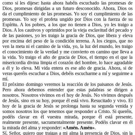
como si les dijese: hasta ahora habéis escuchado las promesas de
Dios, promesas dirigidas a un futuro desconocido. Ahora, Dios os
da el cumplimiento de las promesas. Yo soy el cumplimiento de las
promesas. Yo soy el profeta ungido por Dios con la fuerza de su
Espíritu. A los pobres, a los que no tienen a Dios, yo les traigo a
Dios. A los cautivos y oprimidos por la vieja esclavitud del pecado y
de las pasiones, yo les traigo la gracia de Dios, que libera y eleva
por encima del peso de la condición terrena. A los ciegos, que no
ven la meta ni el camino de la vida, yo, la luz del mundo, les traigo
el conocimiento de la verdad y me convierto en camino que lleva a
la vida. Yo traigo el año de gracia de Dios, el tiempo en el que la
misericordia divina limpia el corazón del hombre, lo hace agradable
a él y lo eleva. Mi vida entera es ese año de gracia. Ahora, si de
veras queréis escuchar a Dios, debéis escucharme a mí y seguirme a
mí.
El próximo domingo veremos la reacción de los paisanos de Jesús.
Pero ahora debemos entender que estas palabras se dirigen a
nosotros. Nosotros vivimos en el hoy de Jesús. No vivimos después
de Jesús, sino en su hoy, porque él está vivo. Resucitado y vivo. El
hoy de la gracia de Jesús se prolonga hasta su segunda venida y
somos nosotros los que tenemos que responder a Cristo. Si queréis,
podéis clavar en él vuestra mirada, porque él está presente,
realmente presente, sacramentalmente presente. Podéis clavar en él
la mirada del alma y responder:
«Amén. Amén»
.
Sí, Señor, quiero que traigas a mi alma la presencia de Dios, sin la