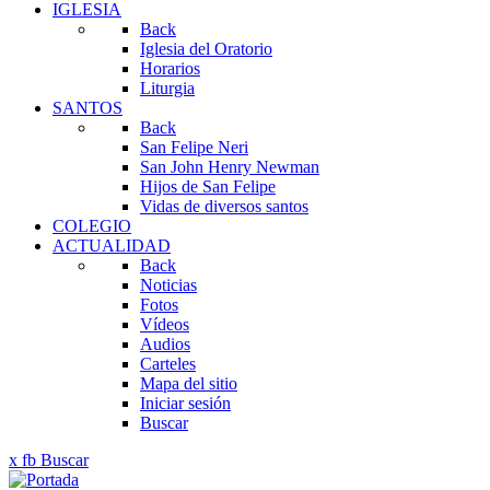
IGLESIA
Back
Iglesia del Oratorio
Horarios
Liturgia
SANTOS
Back
San Felipe Neri
San John Henry Newman
Hijos de San Felipe
Vidas de diversos santos
COLEGIO
ACTUALIDAD
Back
Noticias
Fotos
Vídeos
Audios
Carteles
Mapa del sitio
Iniciar sesión
Buscar
x
fb
Buscar