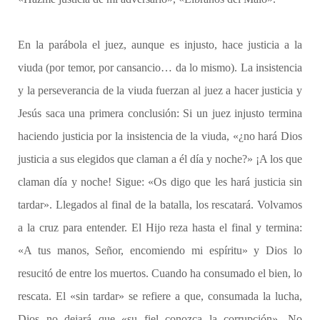
En la parábola el juez, aunque es injusto, hace justicia a la
viuda (por temor, por cansancio… da lo mismo). La insistencia
y la perseverancia de la viuda fuerzan al juez a hacer justicia y
Jesús saca una primera conclusión: Si un juez injusto termina
haciendo justicia por la insistencia de la viuda, «¿no hará Dios
justicia a sus elegidos que claman a él día y noche?» ¡A los que
claman día y noche! Sigue: «Os digo que les hará justicia sin
tardar». Llegados al final de la batalla, los rescatará. Volvamos
a la cruz para entender. El Hijo reza hasta el final y termina:
«A tus manos, Señor, encomiendo mi espíritu» y Dios lo
resucitó de entre los muertos. Cuando ha consumado el bien, lo
rescata. El «sin tardar» se refiere a que, consumada la lucha,
Dios no dejará que «su fiel conozca la corrupción». No