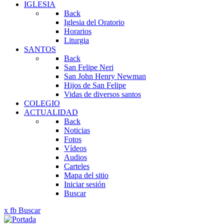
IGLESIA
Back
Iglesia del Oratorio
Horarios
Liturgia
SANTOS
Back
San Felipe Neri
San John Henry Newman
Hijos de San Felipe
Vidas de diversos santos
COLEGIO
ACTUALIDAD
Back
Noticias
Fotos
Vídeos
Audios
Carteles
Mapa del sitio
Iniciar sesión
Buscar
x
fb
Buscar