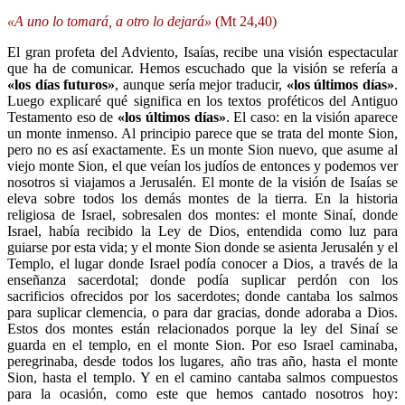
«A uno lo tomará, a otro lo dejará»
(Mt 24,40)
El gran profeta del Adviento, Isaías, recibe una visión espectacular
que ha de comunicar. Hemos escuchado que la visión se refería a
«los días futuros»
, aunque sería mejor traducir,
«los últimos días»
.
Luego explicaré qué significa en los textos proféticos del Antiguo
Testamento eso de
«los últimos días»
. El caso: en la visión aparece
un monte inmenso. Al principio parece que se trata del monte Sion,
pero no es así exactamente. Es un monte Sion nuevo, que asume al
viejo monte Sion, el que veían los judíos de entonces y podemos ver
nosotros si viajamos a Jerusalén. El monte de la visión de Isaías se
eleva sobre todos los demás montes de la tierra. En la historia
religiosa de Israel, sobresalen dos montes: el monte Sinaí, donde
Israel, había recibido la Ley de Dios, entendida como luz para
guiarse por esta vida; y el monte Sion donde se asienta Jerusalén y el
Templo, el lugar donde Israel podía conocer a Dios, a través de la
enseñanza sacerdotal; donde podía suplicar perdón con los
sacrificios ofrecidos por los sacerdotes; donde cantaba los salmos
para suplicar clemencia, o para dar gracias, donde adoraba a Dios.
Estos dos montes están relacionados porque la ley del Sinaí se
guarda en el templo, en el monte Sion. Por eso Israel caminaba,
peregrinaba, desde todos los lugares, año tras año, hasta el monte
Sion, hasta el templo. Y en el camino cantaba salmos compuestos
para la ocasión, como este que hemos cantado nosotros hoy: