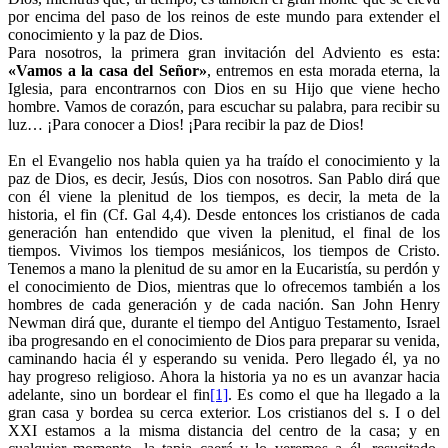
por encima del paso de los reinos de este mundo para extender el
conocimiento y la paz de Dios.
Para nosotros, la primera gran invitación del Adviento es esta:
«Vamos a la casa del Señor»
, entremos en esta morada eterna, la
Iglesia, para encontrarnos con Dios en su Hijo que viene hecho
hombre. Vamos de corazón, para escuchar su palabra, para recibir su
luz… ¡Para conocer a Dios! ¡Para recibir la paz de Dios!
En el Evangelio nos habla quien ya ha traído el conocimiento y la
paz de Dios, es decir, Jesús, Dios con nosotros. San Pablo dirá que
con él viene la plenitud de los tiempos, es decir, la meta de la
historia, el fin (Cf. Gal 4,4). Desde entonces los cristianos de cada
generación han entendido que viven la plenitud, el final de los
tiempos. Vivimos los tiempos mesiánicos, los tiempos de Cristo.
Tenemos a mano la plenitud de su amor en la Eucaristía, su perdón y
el conocimiento de Dios, mientras que lo ofrecemos también a los
hombres de cada generación y de cada nación. San John Henry
Newman dirá que, durante el tiempo del Antiguo Testamento, Israel
iba progresando en el conocimiento de Dios para preparar su venida,
caminando hacia él y esperando su venida. Pero llegado él, ya no
hay progreso religioso. Ahora la historia ya no es un avanzar hacia
adelante, sino un bordear el fin
[1]
. Es como el que ha llegado a la
gran casa y bordea su cerca exterior. Los cristianos del s. I o del
XXI estamos a la misma distancia del centro de la casa; y en