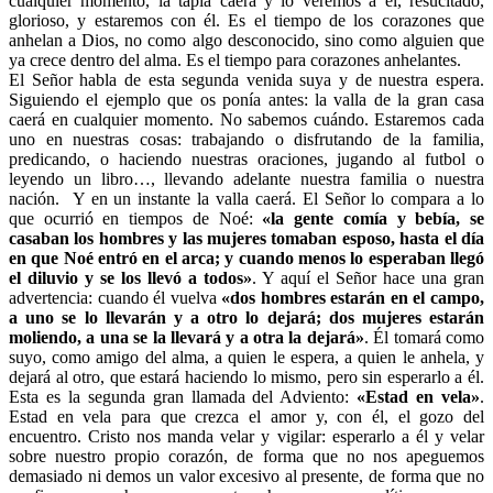
cualquier momento, la tapia caerá y lo veremos a él, resucitado,
glorioso, y estaremos con él. Es el tiempo de los corazones que
anhelan a Dios, no como algo desconocido, sino como alguien que
ya crece dentro del alma. Es el tiempo para corazones anhelantes.
El Señor habla de esta segunda venida suya y de nuestra espera.
Siguiendo el ejemplo que os ponía antes: la valla de la gran casa
caerá en cualquier momento. No sabemos cuándo. Estaremos cada
uno en nuestras cosas: trabajando o disfrutando de la familia,
predicando, o haciendo nuestras oraciones, jugando al futbol o
leyendo un libro…, llevando adelante nuestra familia o nuestra
nación. Y en un instante la valla caerá. El Señor lo compara a lo
que ocurrió en tiempos de Noé:
«l
a gente comía y bebía, se
casaban los hombres y las mujeres tomaban esposo, hasta el día
en que Noé entró en el arca; y cuando menos lo esperaban llegó
el diluvio y se los llevó a todos»
. Y aquí el Señor hace una gran
advertencia: cuando él vuelva
«dos hombres estarán en el campo,
a uno se lo llevarán y a otro lo dejará; dos mujeres estarán
moliendo, a una se la llevará y a otra la dejará»
. Él tomará como
suyo, como amigo del alma, a quien le espera, a quien le anhela, y
dejará al otro, que estará haciendo lo mismo, pero sin esperarlo a él.
Esta es la segunda gran llamada del Adviento:
«Estad en vela»
.
Estad en vela para que crezca el amor y, con él, el gozo del
encuentro. Cristo nos manda velar y vigilar: esperarlo a él y velar
sobre nuestro propio corazón, de forma que no nos apeguemos
demasiado ni demos un valor excesivo al presente, de forma que no