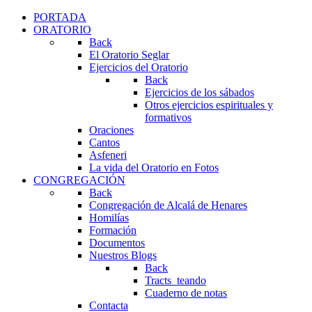
PORTADA
ORATORIO
Back
El Oratorio Seglar
Ejercicios del Oratorio
Back
Ejercicios de los sábados
Otros ejercicios espirituales y
formativos
Oraciones
Cantos
Asfeneri
La vida del Oratorio en Fotos
CONGREGACIÓN
Back
Congregación de Alcalá de Henares
Homilías
Formación
Documentos
Nuestros Blogs
Back
Tracts_teando
Cuaderno de notas
Contacta