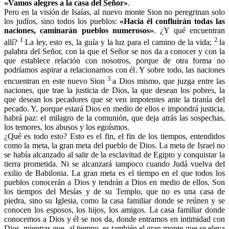
«Vamos alegres a la casa del Señor»
.
Pero en la visión de Isaías, al nuevo monte Sion no peregrinan solo
los judíos, sino todos los pueblos:
«Hacia él confluirán todas las
naciones, caminarán pueblos numerosos»
. ¿Y qué encuentran
1.
2.
allí?
La ley, esto es, la guía y la luz para el camino de la vida;
la
palabra del Señor, con la que el Señor se nos da a conocer y con la
que establece relación con nosotros, porque de otra forma no
podríamos aspirar a relacionarnos con él. Y sobre todo, las naciones
3.
encuentran en este nuevo Sion
a Dios mismo, que juzga entre las
naciones, que trae la justicia de Dios, la que desean los pobres, la
que desean los pecadores que se ven impotentes ante la tiranía del
pecado. Y, porque estará Dios en medio de ellos e impondrá justicia,
habrá paz: el milagro de la comunión, que deja atrás las sospechas,
los temores, los abusos y los egoísmos.
¿Qué es todo esto? Esto es el fin, el fin de los tiempos, entendidos
como la meta, la gran meta del pueblo de Dios. La meta de Israel no
se había alcanzado al salir de la esclavitud de Egipto y conquistar la
tierra prometida. Ni se alcanzará tampoco cuando Judá vuelva del
exilio de Babilonia. La gran meta es el tiempo en el que todos los
pueblos conocerán a Dios y tendrán a Dios en medio de ellos. Son
los tiempos del Mesías y de su Templo, que no es una casa de
piedra, sino su Iglesia, como la casa familiar donde se reúnen y se
conocen los esposos, los hijos, los amigos. La casa familiar donde
conocemos a Dios y él se nos da, donde entramos en intimidad con
Dios, mientras que, al tiempo, es también el gran monte que se eleva