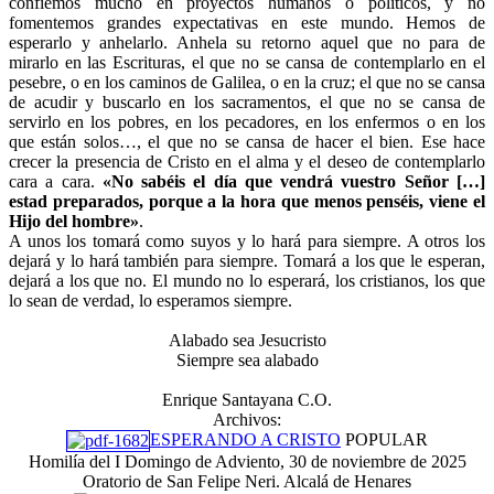
confiemos mucho en proyectos humanos o políticos, y no
fomentemos grandes expectativas en este mundo. Hemos de
esperarlo y anhelarlo. Anhela su retorno aquel que no para de
mirarlo en las Escrituras, el que no se cansa de contemplarlo en el
pesebre, o en los caminos de Galilea, o en la cruz; el que no se cansa
de acudir y buscarlo en los sacramentos, el que no se cansa de
servirlo en los pobres, en los pecadores, en los enfermos o en los
que están solos…, el que no se cansa de hacer el bien. Ese hace
crecer la presencia de Cristo en el alma y el deseo de contemplarlo
cara a cara.
«No sabéis el día que vendrá vuestro Señor […]
estad preparados, porque a la hora que menos penséis, viene el
Hijo del hombre»
.
A unos los tomará como suyos y lo hará para siempre. A otros los
dejará y lo hará también para siempre. Tomará a los que le esperan,
dejará a los que no. El mundo no lo esperará, los cristianos, los que
lo sean de verdad, lo esperamos siempre.
Alabado sea Jesucristo
Siempre sea alabado
Enrique Santayana C.O.
Archivos:
ESPERANDO A CRISTO
POPULAR
Homilía del I Domingo de Adviento, 30 de noviembre de 2025
Oratorio de San Felipe Neri. Alcalá de Henares