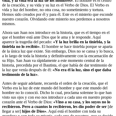
vida, y la vida era la luz de los hombres»
. El hombre es el centro
de la creación, y su vida y su luz es el Verbo de Dios. El Verbo es
vida y luz del hombre, no otra cosa, no sometimiento y tortura.
Hemos sido creados por él y para él. Este es el misterio que esconde
nuestro corazón. Olvidando este misterio nos perdemos a nosotros
mismos.
Ahora san Juan nos introduce en la historia, que es el tiempo en el
que el hombre está ante Dios que le ama y le responde. Aquí
aparece la tragedia del pecado:
«Y la luz brilla en la tiniebla, y la
tiniebla no lo recibió»
. El hombre se hace tiniebla porque se aparta
de la única luz que existe. Sin embargo, Dios no se cansa y lo busca,
a lo largo de toda la historia y definitivamente con la encarnación de
su Hijo. San Juan va rápidamente a este momento central de la
historia, precedida por el Bautista, el que había de dar testimonio de
la luz que venía después de él:
«No era él la luz, sino el que daba
testimonio de la luz»
.
Antes de seguir adelante, recuerda el orden de la creación, que el
Verbo era la luz de este mundo del hombre y que este mundo del
hombre no lo conoció. Dicho lo cual, proclama solemne lo que han
visto sus ojos y con eso nos introduce a cada uno en nuestro propio
corazón ante el Verbo de Dios:
«Vino a su casa, y los suyos no lo
recibieron. Pero a cuantos lo recibieron, les dio poder de ser
[de
llegar a ser]
hijos de Dios»
. Aquí está el hombre con toda su
grandeza y con toda su miseria, cada uno de nosotros, que se decide