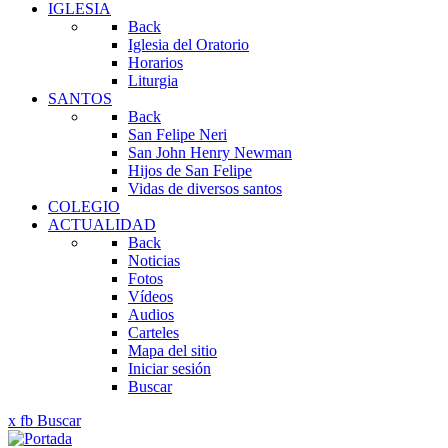
IGLESIA
Back
Iglesia del Oratorio
Horarios
Liturgia
SANTOS
Back
San Felipe Neri
San John Henry Newman
Hijos de San Felipe
Vidas de diversos santos
COLEGIO
ACTUALIDAD
Back
Noticias
Fotos
Vídeos
Audios
Carteles
Mapa del sitio
Iniciar sesión
Buscar
x
fb
Buscar