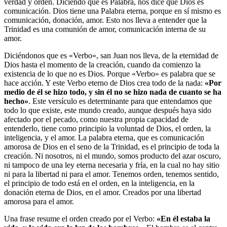
verdad y orden. Diciendo que es Palabra, nos dice que Dios es
comunicación. Dios tiene una Palabra eterna, porque en sí mismo es
comunicación, donación, amor. Esto nos lleva a entender que la
Trinidad es una comunión de amor, comunicación interna de su
amor.
Diciéndonos que es «Verbo», san Juan nos lleva, de la eternidad de
Dios hasta el momento de la creación, cuando da comienzo la
existencia de lo que no es Dios. Porque «Verbo» es palabra que se
hace acción. Y este Verbo eterno de Dios crea todo de la nada:
«Por
medio de él se hizo todo, y sin él no se hizo nada de cuanto se ha
hecho»
. Este versículo es determinante para que entendamos que
todo lo que existe, este mundo creado, aunque después haya sido
afectado por el pecado, como nuestra propia capacidad de
entenderlo, tiene como principio la voluntad de Dios, el orden, la
inteligencia, y el amor. La palabra eterna, que es comunicación
amorosa de Dios en el seno de la Trinidad, es el principio de toda la
creación. Ni nosotros, ni el mundo, somos producto del azar oscuro,
ni tampoco de una ley eterna necesaria y fría, en la cual no hay sitio
ni para la libertad ni para el amor. Tenemos orden, tenemos sentido,
el principio de todo está en el orden, en la inteligencia, en la
donación eterna de Dios, en el amor. Creados por una libertad
amorosa para el amor.
Una frase resume el orden creado por el Verbo:
«En él estaba la