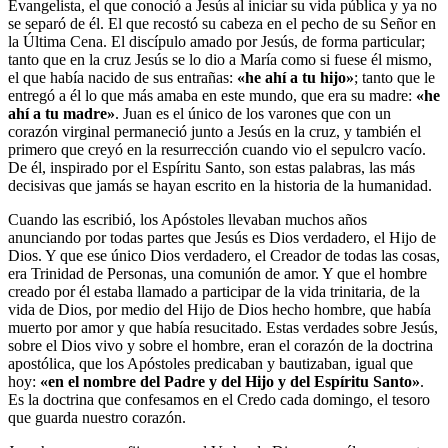
Evangelista, el que conoció a Jesús al iniciar su vida pública y ya no
se separó de él. El que recostó su cabeza en el pecho de su Señor en
la Última Cena. El discípulo amado por Jesús, de forma particular;
tanto que en la cruz Jesús se lo dio a María como si fuese él mismo,
el que había nacido de sus entrañas:
«he ahí a tu hijo»
; tanto que le
entregó a él lo que más amaba en este mundo, que era su madre:
«he
ahí a tu madre»
. Juan es el único de los varones que con un
corazón virginal permaneció junto a Jesús en la cruz, y también el
primero que creyó en la resurrección cuando vio el sepulcro vacío.
De él, inspirado por el Espíritu Santo, son estas palabras, las más
decisivas que jamás se hayan escrito en la historia de la humanidad.
Cuando las escribió, los Apóstoles llevaban muchos años
anunciando por todas partes que Jesús es Dios verdadero, el Hijo de
Dios. Y que ese único Dios verdadero, el Creador de todas las cosas,
era Trinidad de Personas, una comunión de amor. Y que el hombre
creado por él estaba llamado a participar de la vida trinitaria, de la
vida de Dios, por medio del Hijo de Dios hecho hombre, que había
muerto por amor y que había resucitado. Estas verdades sobre Jesús,
sobre el Dios vivo y sobre el hombre, eran el corazón de la doctrina
apostólica, que los Apóstoles predicaban y bautizaban, igual que
hoy:
«en el nombre del Padre y del Hijo y del Espíritu Santo»
.
Es la doctrina que confesamos en el Credo cada domingo, el tesoro
que guarda nuestro corazón.