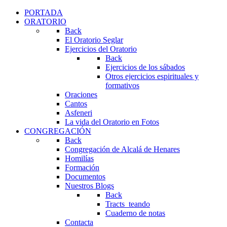
PORTADA
ORATORIO
Back
El Oratorio Seglar
Ejercicios del Oratorio
Back
Ejercicios de los sábados
Otros ejercicios espirituales y
formativos
Oraciones
Cantos
Asfeneri
La vida del Oratorio en Fotos
CONGREGACIÓN
Back
Congregación de Alcalá de Henares
Homilías
Formación
Documentos
Nuestros Blogs
Back
Tracts_teando
Cuaderno de notas
Contacta