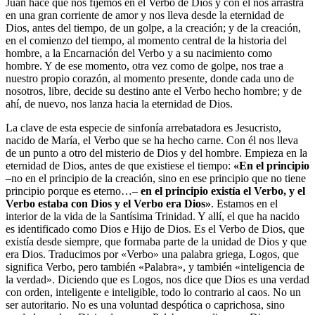
Juan hace que nos fijemos en el Verbo de Dios y con él nos arrastra
en una gran corriente de amor y nos lleva desde la eternidad de
Dios, antes del tiempo, de un golpe, a la creación; y de la creación,
en el comienzo del tiempo, al momento central de la historia del
hombre, a la Encarnación del Verbo y a su nacimiento como
hombre. Y de ese momento, otra vez como de golpe, nos trae a
nuestro propio corazón, al momento presente, donde cada uno de
nosotros, libre, decide su destino ante el Verbo hecho hombre; y de
ahí, de nuevo, nos lanza hacia la eternidad de Dios.
La clave de esta especie de sinfonía arrebatadora es Jesucristo,
nacido de María, el Verbo que se ha hecho carne. Con él nos lleva
de un punto a otro del misterio de Dios y del hombre. Empieza en la
eternidad de Dios, antes de que existiese el tiempo:
«En el principio
–no en el principio de la creación, sino en ese principio que no tiene
principio porque es eterno…–
en el principio existía el Verbo, y el
Verbo estaba con Dios y el Verbo era Dios»
. Estamos en el
interior de la vida de la Santísima Trinidad. Y allí, el que ha nacido
es identificado como Dios e Hijo de Dios. Es el Verbo de Dios, que
existía desde siempre, que formaba parte de la unidad de Dios y que
era Dios. Traducimos por «Verbo» una palabra griega, Logos, que
significa Verbo, pero también «Palabra», y también «inteligencia de
la verdad». Diciendo que es Logos, nos dice que Dios es una verdad
con orden, inteligente e inteligible, todo lo contrario al caos. No un
ser autoritario. No es una voluntad despótica o caprichosa, sino