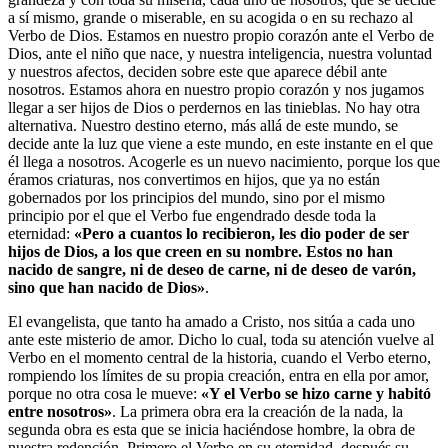
a sí mismo, grande o miserable, en su acogida o en su rechazo al
Verbo de Dios. Estamos en nuestro propio corazón ante el Verbo de
Dios, ante el niño que nace, y nuestra inteligencia, nuestra voluntad
y nuestros afectos, deciden sobre este que aparece débil ante
nosotros. Estamos ahora en nuestro propio corazón y nos jugamos
llegar a ser hijos de Dios o perdernos en las tinieblas. No hay otra
alternativa. Nuestro destino eterno, más allá de este mundo, se
decide ante la luz que viene a este mundo, en este instante en el que
él llega a nosotros. Acogerle es un nuevo nacimiento, porque los que
éramos criaturas, nos convertimos en hijos, que ya no están
gobernados por los principios del mundo, sino por el mismo
principio por el que el Verbo fue engendrado desde toda la
eternidad:
«Pero a cuantos lo recibieron, les dio poder de ser
hijos de Dios, a los que creen en su nombre. Estos no han
nacido de sangre, ni de deseo de carne, ni de deseo de varón,
sino que han nacido de Dios»
.
El evangelista, que tanto ha amado a Cristo, nos sitúa a cada uno
ante este misterio de amor. Dicho lo cual, toda su atención vuelve al
Verbo en el momento central de la historia, cuando el Verbo eterno,
rompiendo los límites de su propia creación, entra en ella por amor,
porque no otra cosa le mueve:
«Y el Verbo se hizo carne y habitó
entre nosotros»
. La primera obra era la creación de la nada, la
segunda obra es esta que se inicia haciéndose hombre, la obra de
nuestra redención. Primero el Verbo en su eternidad, después su