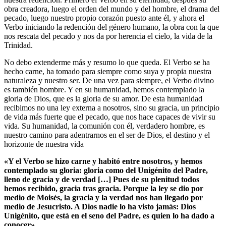
obra creadora, luego el orden del mundo y del hombre, el drama del
pecado, luego nuestro propio corazón puesto ante él, y ahora el
Verbo iniciando la redención del género humano, la obra con la que
nos rescata del pecado y nos da por herencia el cielo, la vida de la
Trinidad.
No debo extenderme más y resumo lo que queda. El Verbo se ha
hecho carne, ha tomado para siempre como suya y propia nuestra
naturaleza y nuestro ser. De una vez para siempre, el Verbo divino
es también hombre. Y en su humanidad, hemos contemplado la
gloria de Dios, que es la gloria de su amor. De esta humanidad
recibimos no una ley externa a nosotros, sino su gracia, un principio
de vida más fuerte que el pecado, que nos hace capaces de vivir su
vida. Su humanidad, la comunión con él, verdadero hombre, es
nuestro camino para adentrarnos en el ser de Dios, el destino y el
horizonte de nuestra vida
«Y el Verbo se hizo carne y habitó entre nosotros, y hemos
contemplado su gloria: gloria como del Unigénito del Padre,
lleno de gracia y de verdad […] Pues de su plenitud todos
hemos recibido, gracia tras gracia. Porque la ley se dio por
medio de Moisés, la gracia y la verdad nos han llegado por
medio de Jesucristo. A Dios nadie lo ha visto jamás: Dios
Unigénito, que está en el seno del Padre, es quien lo ha dado a
conocer»
.