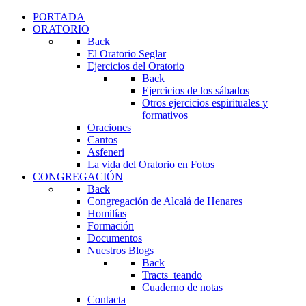
PORTADA
ORATORIO
Back
El Oratorio Seglar
Ejercicios del Oratorio
Back
Ejercicios de los sábados
Otros ejercicios espirituales y
formativos
Oraciones
Cantos
Asfeneri
La vida del Oratorio en Fotos
CONGREGACIÓN
Back
Congregación de Alcalá de Henares
Homilías
Formación
Documentos
Nuestros Blogs
Back
Tracts_teando
Cuaderno de notas
Contacta