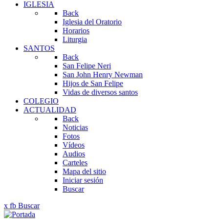
IGLESIA
Back
Iglesia del Oratorio
Horarios
Liturgia
SANTOS
Back
San Felipe Neri
San John Henry Newman
Hijos de San Felipe
Vidas de diversos santos
COLEGIO
ACTUALIDAD
Back
Noticias
Fotos
Vídeos
Audios
Carteles
Mapa del sitio
Iniciar sesión
Buscar
x
fb
Buscar