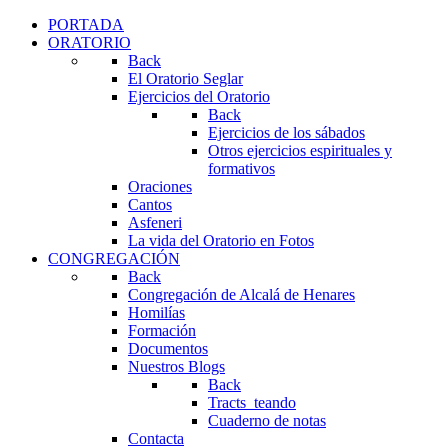
PORTADA
ORATORIO
Back
El Oratorio Seglar
Ejercicios del Oratorio
Back
Ejercicios de los sábados
Otros ejercicios espirituales y
formativos
Oraciones
Cantos
Asfeneri
La vida del Oratorio en Fotos
CONGREGACIÓN
Back
Congregación de Alcalá de Henares
Homilías
Formación
Documentos
Nuestros Blogs
Back
Tracts_teando
Cuaderno de notas
Contacta