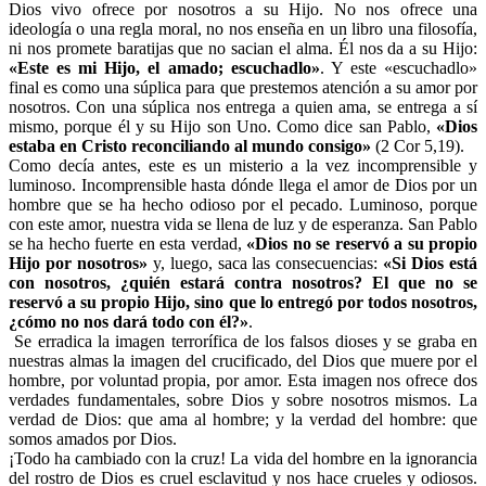
Dios vivo ofrece por nosotros a su Hijo. No nos ofrece una
ideología o una regla moral, no nos enseña en un libro una filosofía,
ni nos promete baratijas que no sacian el alma. Él nos da a su Hijo:
«Este es mi Hijo, el amado; escuchadlo»
. Y este «escuchadlo»
final es como una súplica para que prestemos atención a su amor por
nosotros. Con una súplica nos entrega a quien ama, se entrega a sí
mismo, porque él y su Hijo son Uno. Como dice san Pablo,
«Dios
estaba en Cristo reconciliando al mundo consigo»
(2 Cor 5,19).
Como decía antes, este es un misterio a la vez incomprensible y
luminoso. Incomprensible hasta dónde llega el amor de Dios por un
hombre que se ha hecho odioso por el pecado. Luminoso, porque
con este amor, nuestra vida se llena de luz y de esperanza. San Pablo
se ha hecho fuerte en esta verdad,
«Dios no se reservó a su propio
Hijo por nosotros»
y, luego, saca las consecuencias:
«Si Dios está
con nosotros, ¿quién estará contra nosotros? El que no se
reservó a su propio Hijo, sino que lo entregó por todos nosotros,
¿cómo no nos dará todo con él?»
.
Se erradica la imagen terrorífica de los falsos dioses y se graba en
nuestras almas la imagen del crucificado, del Dios que muere por el
hombre, por voluntad propia, por amor. Esta imagen nos ofrece dos
verdades fundamentales, sobre Dios y sobre nosotros mismos. La
verdad de Dios: que ama al hombre; y la verdad del hombre: que
somos amados por Dios.
¡Todo ha cambiado con la cruz! La vida del hombre en la ignorancia
del rostro de Dios es cruel esclavitud y nos hace crueles y odiosos.