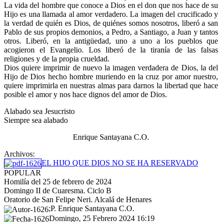
La vida del hombre que conoce a Dios en el don que nos hace de su
Hijo es una llamada al amor verdadero. La imagen del crucificado y
la verdad de quién es Dios, de quiénes somos nosotros, liberó a san
Pablo de sus propios demonios, a Pedro, a Santiago, a Juan y tantos
otros. Liberó, en la antigüedad, uno a uno a los pueblos que
acogieron el Evangelio. Los liberó de la tiranía de las falsas
religiones y de la propia crueldad.
Dios quiere imprimir de nuevo la imagen verdadera de Dios, la del
Hijo de Dios hecho hombre muriendo en la cruz por amor nuestro,
quiere imprimirla en nuestras almas para darnos la libertad que hace
posible el amor y nos hace dignos del amor de Dios.
Alabado sea Jesucristo
Siempre sea alabado
Enrique Santayana C.O.
Archivos:
EL HIJO QUE DIOS NO SE HA RESERVADO
POPULAR
Homilía del 25 de febrero de 2024
Domingo II de Cuaresma. Ciclo B
Oratorio de San Felipe Neri. Alcalá de Henares
;P. Enrique Santayana C.O.
Domingo, 25 Febrero 2024 16:19