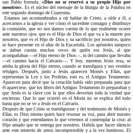
san Pablo formula:
«Dios no se reservó a su propio Hijo por
nosotros»
. Es el núcleo del mensaje de la liturgia de la Palabra en
este segundo domingo de Cuaresma.
Estamos tan acostumbrados a oír hablar de Cristo, a oírle a él, a
acercarnos a la iglesia y ver cómo el sacerdote consagra y distribuye
la comunión, que no nos damos cuenta de lo que realmente ocurre
ante nuestros ojos: que es el Hijo de Dios el que va a la muerte por
nosotros, que es el Hijo de Dios y su sacrificio por nosotros, quien
se hace presente en el altar de la Eucaristía. Los apóstoles tampoco
se daban cuenta muchas veces de quién era Jesús, al que
acompañaban —el Hijo eterno de Dios—, ni del camino que llevaba
—el camino hacia el Calvario—. Y hoy, mientras Jesús reza, se
atisba la gloria del Hijo eterno, cuando se transfigura y sus vestidos
refulgen. Después, junto a Jesús aparecen Moisés y Elías, que
representan la Ley y los Profetas, esto es, el Antiguo Testamento.
Aparecen para decir que la creación había sido preparada para que
él apareciese, que los libros del Antiguo Testamento lo preparaban y
que Jesús es la clave con la que ellos desvelan toda la verdad que
encierran. Que lo que ocurrió en el Moria no se explica del todo
hasta que no se ve a Jesús en el Calvario.
Después de que Cristo se transfigurase y del testimonio de Moisés y
Elías, es Dios mismo quien hace resonar su voz, para abrir nuestro
corazón y que entendamos lo que veremos al contemplar la cruz: al
Hijo amado que se entrega por nosotros. Habría que hacer silencio
ante este misterio de amor, incomprensible y a la vez luminoso. El