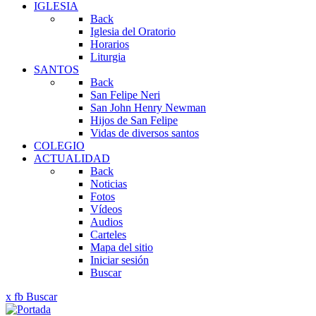
IGLESIA
Back
Iglesia del Oratorio
Horarios
Liturgia
SANTOS
Back
San Felipe Neri
San John Henry Newman
Hijos de San Felipe
Vidas de diversos santos
COLEGIO
ACTUALIDAD
Back
Noticias
Fotos
Vídeos
Audios
Carteles
Mapa del sitio
Iniciar sesión
Buscar
x
fb
Buscar