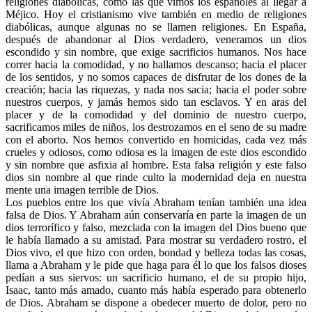
religiones diabólicas, como las que vimos los españoles al llegar a
Méjico. Hoy el cristianismo vive también en medio de religiones
diabólicas, aunque algunas no se llamen religiones. En España,
después de abandonar al Dios verdadero, veneramos un dios
escondido y sin nombre, que exige sacrificios humanos. Nos hace
correr hacia la comodidad, y no hallamos descanso; hacia el placer
de los sentidos, y no somos capaces de disfrutar de los dones de la
creación; hacia las riquezas, y nada nos sacia; hacia el poder sobre
nuestros cuerpos, y jamás hemos sido tan esclavos. Y en aras del
placer y de la comodidad y del dominio de nuestro cuerpo,
sacrificamos miles de niños, los destrozamos en el seno de su madre
con el aborto. Nos hemos convertido en homicidas, cada vez más
crueles y odiosos, como odiosa es la imagen de este dios escondido
y sin nombre que asfixia al hombre. Esta falsa religión y este falso
dios sin nombre al que rinde culto la modernidad deja en nuestra
mente una imagen terrible de Dios.
Los pueblos entre los que vivía Abraham tenían también una idea
falsa de Dios. Y Abraham aún conservaría en parte la imagen de un
dios terrorífico y falso, mezclada con la imagen del Dios bueno que
le había llamado a su amistad. Para mostrar su verdadero rostro, el
Dios vivo, el que hizo con orden, bondad y belleza todas las cosas,
llama a Abraham y le pide que haga para él lo que los falsos dioses
pedían a sus siervos: un sacrificio humano, el de su propio hijo,
Isaac, tanto más amado, cuanto más había esperado para obtenerlo
de Dios. Abraham se dispone a obedecer muerto de dolor, pero no