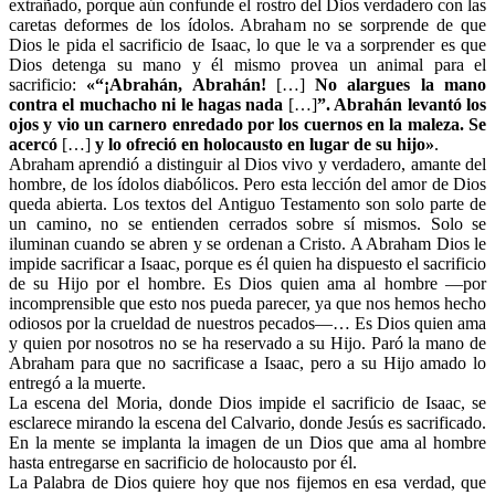
extrañado, porque aún confunde el rostro del Dios verdadero con las
caretas deformes de los ídolos. Abraham no se sorprende de que
Dios le pida el sacrificio de Isaac, lo que le va a sorprender es que
Dios detenga su mano y él mismo provea un animal para el
sacrificio:
«“¡Abrahán, Abrahán!
[…]
No alargues la mano
contra el muchacho ni le hagas nada
[…]
”. Abrahán levantó los
ojos y vio un carnero enredado por los cuernos en la maleza. Se
acercó
[…]
y lo ofreció en holocausto en lugar de su hijo»
.
Abraham aprendió a distinguir al Dios vivo y verdadero, amante del
hombre, de los ídolos diabólicos. Pero esta lección del amor de Dios
queda abierta. Los textos del Antiguo Testamento son solo parte de
un camino, no se entienden cerrados sobre sí mismos. Solo se
iluminan cuando se abren y se ordenan a Cristo. A Abraham Dios le
impide sacrificar a Isaac, porque es él quien ha dispuesto el sacrificio
de su Hijo por el hombre. Es Dios quien ama al hombre —por
incomprensible que esto nos pueda parecer, ya que nos hemos hecho
odiosos por la crueldad de nuestros pecados—… Es Dios quien ama
y quien por nosotros no se ha reservado a su Hijo. Paró la mano de
Abraham para que no sacrificase a Isaac, pero a su Hijo amado lo
entregó a la muerte.
La escena del Moria, donde Dios impide el sacrificio de Isaac, se
esclarece mirando la escena del Calvario, donde Jesús es sacrificado.
En la mente se implanta la imagen de un Dios que ama al hombre
hasta entregarse en sacrificio de holocausto por él.
La Palabra de Dios quiere hoy que nos fijemos en esa verdad, que