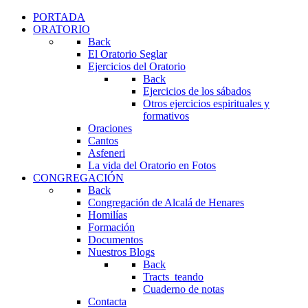
PORTADA
ORATORIO
Back
El Oratorio Seglar
Ejercicios del Oratorio
Back
Ejercicios de los sábados
Otros ejercicios espirituales y
formativos
Oraciones
Cantos
Asfeneri
La vida del Oratorio en Fotos
CONGREGACIÓN
Back
Congregación de Alcalá de Henares
Homilías
Formación
Documentos
Nuestros Blogs
Back
Tracts_teando
Cuaderno de notas
Contacta