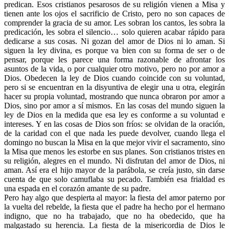
predican. Esos cristianos pesarosos de su religión vienen a Misa y
tienen ante los ojos el sacrificio de Cristo, pero no son capaces de
comprender la gracia de su amor. Les sobran los cantos, les sobra la
predicación, les sobra el silencio… solo quieren acabar rápido para
dedicarse a sus cosas. Ni gozan del amor de Dios ni lo aman. Si
siguen la ley divina, es porque va bien con su forma de ser o de
pensar, porque les parece una forma razonable de afrontar los
asuntos de la vida, o por cualquier otro motivo, pero no por amor a
Dios. Obedecen la ley de Dios cuando coincide con su voluntad,
pero si se encuentran en la disyuntiva de elegir una u otra, elegirán
hacer su propia voluntad, mostrando que nunca obraron por amor a
Dios, sino por amor a sí mismos. En las cosas del mundo siguen la
ley de Dios en la medida que esa ley es conforme a su voluntad e
intereses. Y en las cosas de Dios son fríos: se olvidan de la oración,
de la caridad con el que nada les puede devolver, cuando llega el
domingo no buscan la Misa en la que mejor vivir el sacramento, sino
la Misa que menos les estorbe en sus planes. Son cristianos tristes en
su religión, alegres en el mundo. Ni disfrutan del amor de Dios, ni
aman. Así era el hijo mayor de la parábola, se creía justo, sin darse
cuenta de que solo camuflaba su pecado. También esa frialdad es
una espada en el corazón amante de su padre.
Pero hay algo que despierta al mayor: la fiesta del amor paterno por
la vuelta del rebelde, la fiesta que el padre ha hecho por el hermano
indigno, que no ha trabajado, que no ha obedecido, que ha
malgastado su herencia. La fiesta de la misericordia de Dios le