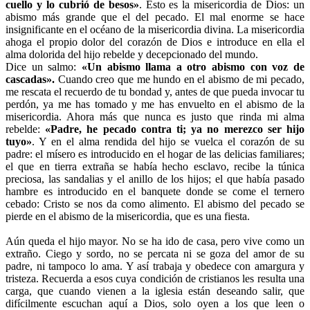
cuello y lo cubrió de besos»
. Esto es la misericordia de Dios: un
abismo más grande que el del pecado. El mal enorme se hace
insignificante en el océano de la misericordia divina. La misericordia
ahoga el propio dolor del corazón de Dios e introduce en ella el
alma dolorida del hijo rebelde y decepcionado del mundo.
Dice un salmo:
«Un abismo llama a otro abismo con voz de
cascadas».
Cuando creo que me hundo en el abismo de mi pecado,
me rescata el recuerdo de tu bondad y, antes de que pueda invocar tu
perdón, ya me has tomado y me has envuelto en el abismo de la
misericordia. Ahora más que nunca es justo que rinda mi alma
rebelde:
«Padre, he pecado contra ti; ya no merezco ser hijo
tuyo»
. Y en el alma rendida del hijo se vuelca el corazón de su
padre: el mísero es introducido en el hogar de las delicias familiares;
el que en tierra extraña se había hecho esclavo, recibe la túnica
preciosa, las sandalias y el anillo de los hijos; el que había pasado
hambre es introducido en el banquete donde se come el ternero
cebado: Cristo se nos da como alimento. El abismo del pecado se
pierde en el abismo de la misericordia, que es una fiesta.
Aún queda el hijo mayor. No se ha ido de casa, pero vive como un
extraño. Ciego y sordo, no se percata ni se goza del amor de su
padre, ni tampoco lo ama. Y así trabaja y obedece con amargura y
tristeza. Recuerda a esos cuya condición de cristianos les resulta una
carga, que cuando vienen a la iglesia están deseando salir, que
difícilmente escuchan aquí a Dios, solo oyen a los que leen o