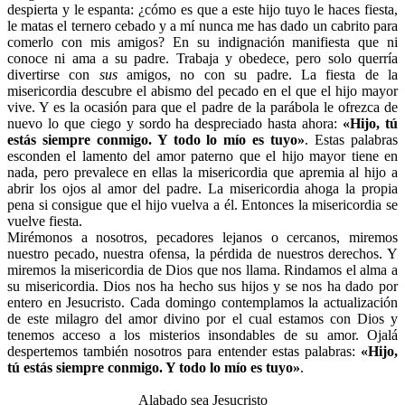
despierta y le espanta: ¿cómo es que a este hijo tuyo le haces fiesta,
le matas el ternero cebado y a mí nunca me has dado un cabrito para
comerlo con mis amigos? En su indignación manifiesta que ni
conoce ni ama a su padre. Trabaja y obedece, pero solo querría
divertirse con
sus
amigos, no con su padre. La fiesta de la
misericordia descubre el abismo del pecado en el que el hijo mayor
vive. Y es la ocasión para que el padre de la parábola le ofrezca de
nuevo lo que ciego y sordo ha despreciado hasta ahora:
«Hijo, tú
estás siempre conmigo. Y todo lo mío es tuyo»
. Estas palabras
esconden el lamento del amor paterno que el hijo mayor tiene en
nada, pero prevalece en ellas la misericordia que apremia al hijo a
abrir los ojos al amor del padre. La misericordia ahoga la propia
pena si consigue que el hijo vuelva a él. Entonces la misericordia se
vuelve fiesta.
Mirémonos a nosotros, pecadores lejanos o cercanos, miremos
nuestro pecado, nuestra ofensa, la pérdida de nuestros derechos. Y
miremos la misericordia de Dios que nos llama. Rindamos el alma a
su misericordia. Dios nos ha hecho sus hijos y se nos ha dado por
entero en Jesucristo. Cada domingo contemplamos la actualización
de este milagro del amor divino por el cual estamos con Dios y
tenemos acceso a los misterios insondables de su amor. Ojalá
despertemos también nosotros para entender estas palabras:
«Hijo,
tú estás siempre conmigo. Y todo lo mío es tuyo»
.
Alabado sea Jesucristo