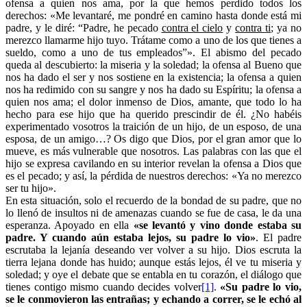
ofensa a quien nos ama, por la que hemos perdido todos los
derechos: «Me levantaré, me pondré en camino hasta donde está mi
padre, y le diré: “Padre, he pecado
contra el cielo
y
contra ti
; ya no
merezco llamarme hijo tuyo. Trátame como a uno de los que tienes a
sueldo, como a uno de tus empleados”». El abismo del pecado
queda al descubierto: la miseria y la soledad; la ofensa al Bueno que
nos ha dado el ser y nos sostiene en la existencia; la ofensa a quien
nos ha redimido con su sangre y nos ha dado su Espíritu; la ofensa a
quien nos ama; el dolor inmenso de Dios, amante, que todo lo ha
hecho para ese hijo que ha querido prescindir de él. ¿No habéis
experimentado vosotros la traición de un hijo, de un esposo, de una
esposa, de un amigo…? Os digo que Dios, por el gran amor que lo
mueve, es más vulnerable que nosotros. Las palabras con las que el
hijo se expresa cavilando en su interior revelan la ofensa a Dios que
es el pecado; y así, la pérdida de nuestros derechos: «Ya no merezco
ser tu hijo».
En esta situación, solo el recuerdo de la bondad de su padre, que no
lo llenó de insultos ni de amenazas cuando se fue de casa, le da una
esperanza. Apoyado en ella
«se levantó y vino donde estaba su
padre. Y cuando aún estaba lejos, su padre lo vio»
. El padre
escrutaba la lejanía deseando ver volver a su hijo. Dios escruta la
tierra lejana donde has huido; aunque estás lejos, él ve tu miseria y
soledad; y oye el debate que se entabla en tu corazón, el diálogo que
tienes contigo mismo cuando decides volver
[1]
.
«Su padre lo vio,
se le conmovieron las entrañas; y echando a correr, se le echó al