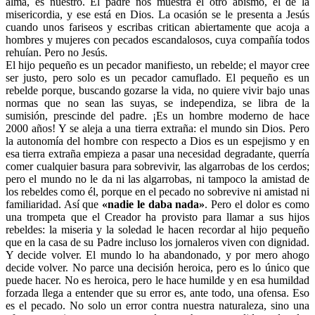
alma, es nuestro. El padre nos muestra el otro abismo, el de la
misericordia, y ese está en Dios. La ocasión se le presenta a Jesús
cuando unos fariseos y escribas critican abiertamente que acoja a
hombres y mujeres con pecados escandalosos, cuya compañía todos
rehuían. Pero no Jesús.
El hijo pequeño es un pecador manifiesto, un rebelde; el mayor cree
ser justo, pero solo es un pecador camuflado. El pequeño es un
rebelde porque, buscando gozarse la vida, no quiere vivir bajo unas
normas que no sean las suyas, se independiza, se libra de la
sumisión, prescinde del padre. ¡Es un hombre moderno de hace
2000 años! Y se aleja a una tierra extraña: el mundo sin Dios. Pero
la autonomía del hombre con respecto a Dios es un espejismo y en
esa tierra extraña empieza a pasar una necesidad degradante, querría
comer cualquier basura para sobrevivir, las algarrobas de los cerdos;
pero el mundo no le da ni las algarrobas, ni tampoco la amistad de
los rebeldes como él, porque en el pecado no sobrevive ni amistad ni
familiaridad. Así que
«nadie le daba nada»
. Pero el dolor es como
una trompeta que el Creador ha provisto para llamar a sus hijos
rebeldes: la miseria y la soledad le hacen recordar al hijo pequeño
que en la casa de su Padre incluso los jornaleros viven con dignidad.
Y decide volver. El mundo lo ha abandonado, y por mero ahogo
decide volver. No parce una decisión heroica, pero es lo único que
puede hacer. No es heroica, pero le hace humilde y en esa humildad
forzada llega a entender que su error es, ante todo, una ofensa. Eso
es el pecado. No solo un error contra nuestra naturaleza, sino una