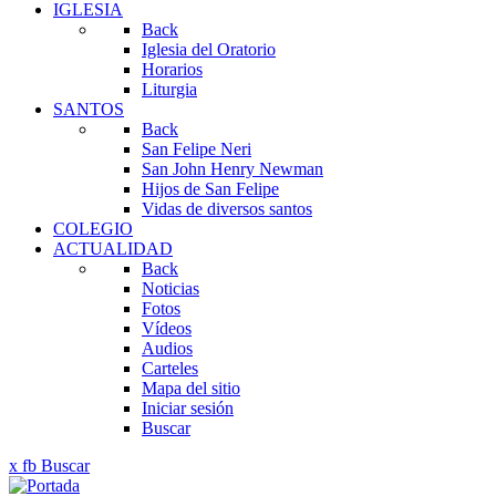
IGLESIA
Back
Iglesia del Oratorio
Horarios
Liturgia
SANTOS
Back
San Felipe Neri
San John Henry Newman
Hijos de San Felipe
Vidas de diversos santos
COLEGIO
ACTUALIDAD
Back
Noticias
Fotos
Vídeos
Audios
Carteles
Mapa del sitio
Iniciar sesión
Buscar
x
fb
Buscar