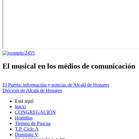
El musical en los médios de comunicación
El Puerta: información y noticias de Alcalá de Henares
Diócesis de Alcalá de Henares
Está aquí:
Inicio
CONGREGACIÓN
Homilías
Tiempo de Pascua
T.P. Ciclo A
Domingo V