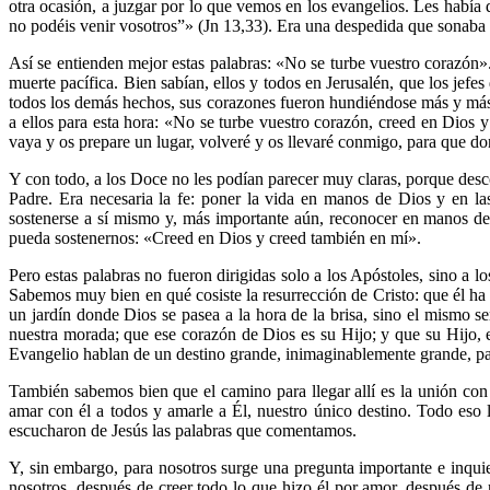
otra ocasión, a juzgar por lo que vemos en los evangelios. Les había 
no podéis venir vosotros”» (Jn 13,33). Era una despedida que sonaba 
Así se entienden mejor estas palabras: «No se turbe vuestro corazón».
muerte pacífica. Bien sabían, ellos y todos en Jerusalén, que los jefes
todos los demás hechos, sus corazones fueron hundiéndose más y más e
a ellos para esta hora: «No se turbe vuestro corazón, creed en Dios
vaya y os prepare un lugar, volveré y os llevaré conmigo, para que do
Y con todo, a los Doce no les podían parecer muy claras, porque descon
Padre. Era necesaria la fe: poner la vida en manos de Dios y en l
sostenerse a sí mismo y, más importante aún, reconocer en manos de
pueda sostenernos: «Creed en Dios y creed también en mí».
Pero estas palabras no fueron dirigidas solo a los Apóstoles, sino a 
Sabemos muy bien en qué cosiste la resurrección de Cristo: que él ha
un jardín donde Dios se pasea a la hora de la brisa, sino el mismo 
nuestra morada; que ese corazón de Dios es su Hijo; y que su Hijo, 
Evangelio hablan de un destino grande, inimaginablemente grande, pa
También sabemos bien que el camino para llegar allí es la unión con
amar con él a todos y amarle a Él, nuestro único destino. Todo e
escucharon de Jesús las palabras que comentamos.
Y, sin embargo, para nosotros surge una pregunta importante e inquie
nosotros, después de creer todo lo que hizo él por amor, después de 