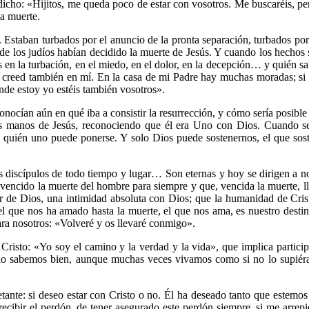
dicho: «Hijitos, me queda poco de estar con vosotros. Me buscaréis, pe
a muerte.
 Estaban turbados por el anuncio de la pronta separación, turbados por
 de los judíos habían decidido la muerte de Jesús. Y cuando los hechos se 
n la turbación, en el miedo, en el dolor, en la decepción… y quién sab
 y creed también en mí. En la casa de mi Padre hay muchas moradas; si
nde estoy yo estéis también vosotros».
ocían aún en qué iba a consistir la resurrección, y cómo sería posible 
as manos de Jesús, reconociendo que él era Uno con Dios. Cuando se
 quién uno puede ponerse. Y solo Dios puede sostenernos, el que sosti
los discípulos de todo tiempo y lugar… Son eternas y hoy se dirigen a 
 vencido la muerte del hombre para siempre y que, vencida la muerte, l
ser de Dios, una intimidad absoluta con Dios; que la humanidad de Cris
el que nos ha amado hasta la muerte, el que nos ama, es nuestro destin
ra nosotros: «Volveré y os llevaré conmigo».
 Cristo: «Yo soy el camino y la verdad y la vida», que implica partici
so lo sabemos bien, aunque muchas veces vivamos como si no lo supi
tante: si deseo estar con Cristo o no. Él ha deseado tanto que estemo
recibir el perdón, de tener asegurado este perdón siempre, si me arre