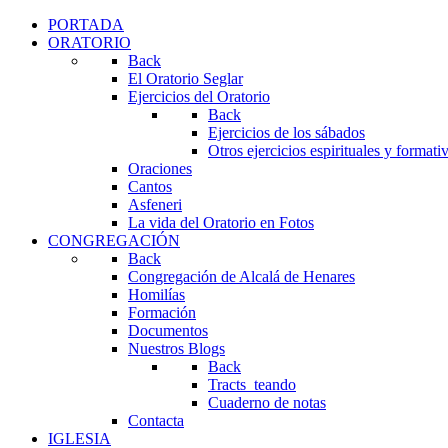
PORTADA
ORATORIO
Back
El Oratorio Seglar
Ejercicios del Oratorio
Back
Ejercicios de los sábados
Otros ejercicios espirituales y formati
Oraciones
Cantos
Asfeneri
La vida del Oratorio en Fotos
CONGREGACIÓN
Back
Congregación de Alcalá de Henares
Homilías
Formación
Documentos
Nuestros Blogs
Back
Tracts_teando
Cuaderno de notas
Contacta
IGLESIA