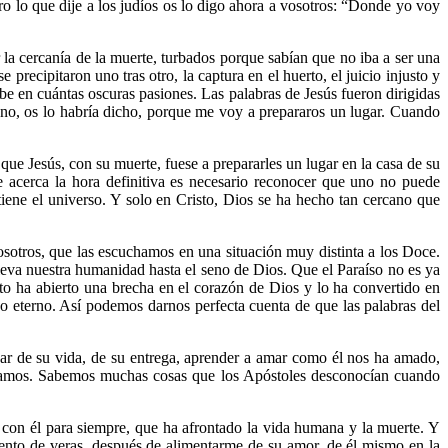
ro lo que dije a los judíos os lo digo ahora a vosotros: “Donde yo voy
 la cercanía de la muerte, turbados porque sabían que no iba a ser una
precipitaron uno tras otro, la captura en el huerto, el juicio injusto y
e en cuántas oscuras pasiones. Las palabras de Jesús fueron dirigidas
 no, os lo habría dicho, porque me voy a prepararos un lugar. Cuando
que Jesús, con su muerte, fuese a prepararles un lugar en la casa de su
 acerca la hora definitiva es necesario reconocer que uno no puede
ene el universo. Y solo en Cristo, Dios se ha hecho tan cercano que
nosotros, que las escuchamos en una situación muy distinta a los Doce.
leva nuestra humanidad hasta el seno de Dios. Que el Paraíso no es ya
to ha abierto una brecha en el corazón de Dios y lo ha convertido en
o eterno. Así podemos darnos perfecta cuenta de que las palabras del
par de su vida, de su entrega, aprender a amar como él nos ha amado,
éramos. Sabemos muchas cosas que los Apóstoles desconocían cuando
s con él para siempre, que ha afrontado la vida humana y la muerte. Y
piento de veras, después de alimentarme de su amor, de él mismo en la