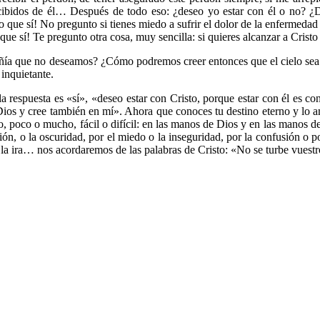
ecibidos de él… Después de todo eso: ¿deseo yo estar con él o no? ¿D
 que sí! No pregunto si tienes miedo a sufrir el dolor de la enfermeda
e sí! Te pregunto otra cosa, muy sencilla: si quieres alcanzar a Cristo 
ñía que no deseamos? ¿Cómo podremos creer entonces que el cielo sea ci
inquietante.
i la respuesta es «sí», «deseo estar con Cristo, porque estar con él es
Dios y cree también en mí». Ahora que conoces tu destino eterno y lo a
 poco o mucho, fácil o difícil: en las manos de Dios y en las manos de 
ción, o la oscuridad, por el miedo o la inseguridad, por la confusión o
día, la ira… nos acordaremos de las palabras de Cristo: «No se turbe vues