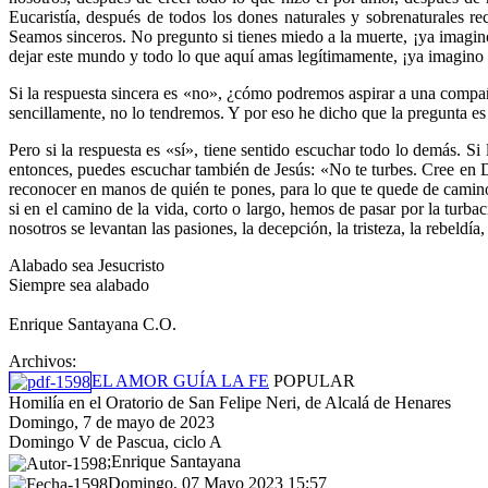
Eucaristía, después de todos los dones naturales y sobrenaturales r
Seamos sinceros. No pregunto si tienes miedo a la muerte, ¡ya imagino
dejar este mundo y todo lo que aquí amas legítimamente, ¡ya imagino qu
Si la respuesta sincera es «no», ¿cómo podremos aspirar a una compa
sencillamente, no lo tendremos. Y por eso he dicho que la pregunta es 
Pero si la respuesta es «sí», tiene sentido escuchar todo lo demás. S
entonces, puedes escuchar también de Jesús: «No te turbes. Cree en 
reconocer en manos de quién te pones, para lo que te quede de camino,
si en el camino de la vida, corto o largo, hemos de pasar por la turba
nosotros se levantan las pasiones, la decepción, la tristeza, la rebel
Alabado sea Jesucristo
Siempre sea alabado
Enrique Santayana C.O.
Archivos:
EL AMOR GUÍA LA FE
POPULAR
Homilía en el Oratorio de San Felipe Neri, de Alcalá de Henares
Domingo, 7 de mayo de 2023
Domingo V de Pascua, ciclo A
;Enrique Santayana
Domingo, 07 Mayo 2023 15:57