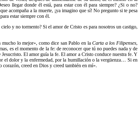
eseo llegar donde él está, para estar con él para siempre? ¿Si o no?
d que acompaña a la muerte, ¡ya imagino que sí! No pregunto si te pesa
para estar siempre con él.
elo y no tormento? Si el amor de Cristo es para nosotros un castigo,
 con mucho lo mejor», como dice san Pablo en la
Carta a los Filipenses
,
mas, es el momento de la fe: de reconocer que tú no puedes nada y de
Jesucristo. El amor guía la fe. El amor a Cristo conduce nuestra fe. Y
 por el dolor y la enfermedad, por la humillación o la vergüenza… Si en
tro corazón, creed en Dios y creed también en mí».