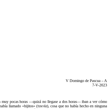
V Domingo de Pascua – A
7-V-2023
 En muy pocas horas —quizá no llegase a dos horas— iban a ver cómo
había llamado «hijitos» (
τεκνία
), cosa que no había hecho en ninguna