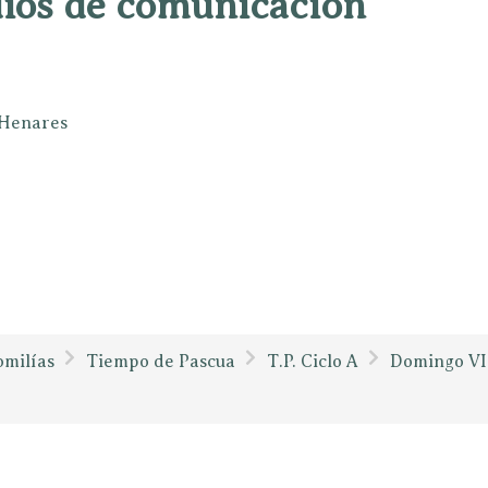
dios de comunicación
e Henares
milías
Tiempo de Pascua
T.P. Ciclo A
Domingo VI