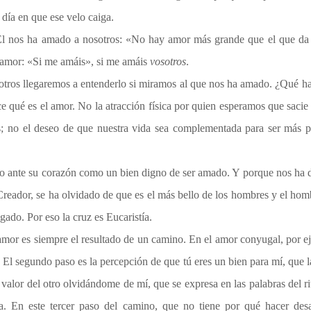
 día en que ese velo caiga.
l nos ha amado a nosotros: «No hay amor más grande que el que da la
o amor: «Si me amáis», si me amáis
vosotros
.
sotros llegaremos a entenderlo si miramos al que nos ha amado. ¿Qué 
e qué es el amor. No la atracción física por quien esperamos que sacie e
s; no el deseo de que nuestra vida sea complementada para ser más p
rto ante su corazón como un bien digno de ser amado. Y porque nos ha 
 Creador, se ha olvidado de que es el más bello de los hombres y el ho
gado. Por eso la cruz es Eucaristía.
mor es siempre el resultado de un camino. En el amor conyugal, por ejem
El segundo paso es la percepción de que tú eres un bien para mí, que la
l valor del otro olvidándome de mí, que se expresa en las palabras del r
a. En este tercer paso del camino, que no tiene por qué hacer desa