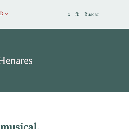
AD
x
fb
Buscar
 Henares
 musical.