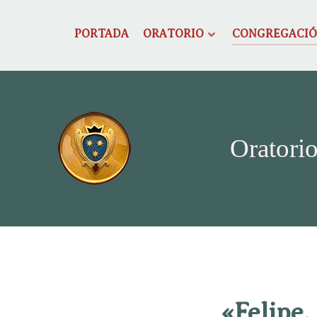
PORTADA
ORATORIO
CONGREGACI
Oratorio
«Felipe,