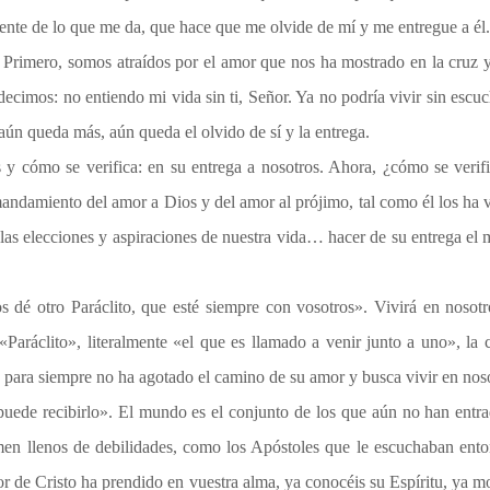
iente de lo que me da, que hace que me olvide de mí y me entregue a él.
o. Primero, somos atraídos por el amor que nos ha mostrado en la cru
imos: no entiendo mi vida sin ti, Señor. Ya no podría vivir sin escuchar
 aún queda más, aún queda el olvido de sí y la entrega.
y cómo se verifica: en su entrega a nosotros. Ahora, ¿cómo se verif
amiento del amor a Dios y del amor al prójimo, tal como él los ha vi
e las elecciones y aspiraciones de nuestra vida… hacer de su entrega el
dé otro Paráclito, que esté siempre con vosotros». Vivirá en nosotr
 «Paráclito», literalmente «el que es llamado a venir junto a uno», la
 para siempre no ha agotado el camino de su amor y busca vivir en noso
 puede recibirlo». El mundo es el conjunto de los que aún no han entr
n llenos de debilidades, como los Apóstoles que le escuchaban ento
r de Cristo ha prendido en vuestra alma, ya conocéis su Espíritu, ya mor