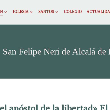
ÓN
IGLESIA
SANTOS
COLEGIO
ACTUALID
 San Felipe Neri de Alcalá de
 el apóstol de la libertad» El