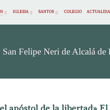
ÓN
IGLESIA
SANTOS
COLEGIO
ACTUALID
 San Felipe Neri de Alcalá de
 el apóstol de la libertad» El