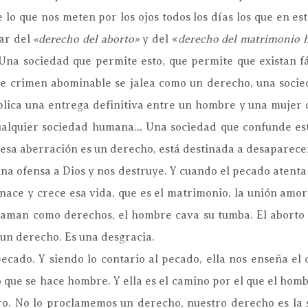
e lo que nos meten por los ojos todos los días los que en e
lar del
«derecho del aborto»
y del «
derecho del matrimonio 
 Una sociedad que permite esto, que permite que existan f
te crimen abominable se jalea como un derecho, una socie
lica una entrega definitiva entre un hombre y una mujer co
alquier sociedad humana… Una sociedad que confunde esto 
 esa aberración es un derecho, está destinada a desaparece
na ofensa a Dios y nos destruye. Y cuando el pecado atenta 
nace y crece esa vida, que es el matrimonio, la unión amor
claman como derechos, el hombre cava su tumba. El aborto
un derecho. Es una desgracia.
pecado. Y siendo lo contario al pecado, ella nos enseña el
que se hace hombre. Y ella es el camino por el que el hombr
ro. No lo proclamemos un derecho, nuestro derecho es la s