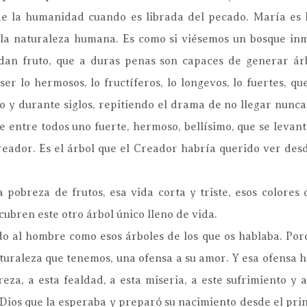
de la humanidad cuando es librada del pecado. María es
 la naturaleza humana. Es como si viésemos un bosque in
dan fruto, que a duras penas son capaces de generar ár
ser lo hermosos, lo fructíferos, lo longevos, lo fuertes, q
 y durante siglos, repitiendo el drama de no llegar nunca 
entre todos uno fuerte, hermoso, bellísimo, que se levanta
reador. Es el árbol que el Creador habría querido ver desde
 pobreza de frutos, esa vida corta y triste, esos colores
ubren este otro árbol único lleno de vida.
 al hombre como esos árboles de los que os hablaba. Porq
aturaleza que tenemos, una ofensa a su amor. Y esa ofensa 
eza, a esta fealdad, a esta miseria, a este sufrimiento y
os que la esperaba y preparó su nacimiento desde el princ