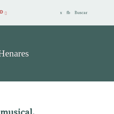
AD
x
fb
Buscar
 Henares
 musical.