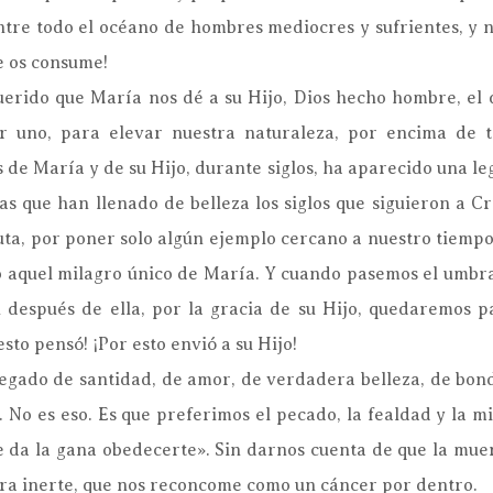
tre todo el océano de hombres mediocres y sufrientes, y nos
e os consume!
uerido que María nos dé a su Hijo, Dios hecho hombre, el 
r uno, para elevar nuestra naturaleza, por encima de 
 de María y de su Hijo, durante siglos, ha aparecido una le
s que han llenado de belleza los siglos que siguieron a Cr
cuta, por poner solo algún ejemplo cercano a nuestro tiemp
do aquel milagro único de María. Y cuando pasemos el umb
n después de ella, por la gracia de su Hijo, quedaremos 
esto pensó! ¡Por esto envió a su Hijo!
legado de santidad, de amor, de verdadera belleza, de bond
No es eso. Es que preferimos el pecado, la fealdad y la mi
e da la gana obedecerte». Sin darnos cuenta de que la mue
rra inerte, que nos reconcome como un cáncer por dentro.