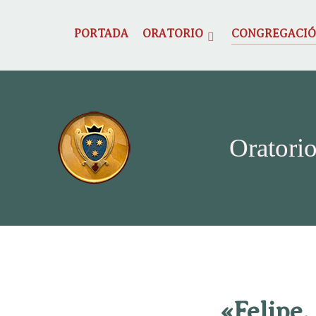
PORTADA
ORATORIO
CONGREGACI
Oratorio
«Felipe,