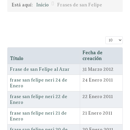
Está aquí:
Inicio
Frases de san Felipe
Cantidad a
Fecha de
Título
creación
Frase de san Felipe al Azar
31 Marzo 2012
frase san felipe neri 24 de
24 Enero 2011
Enero
frase san felipe neri 22 de
22 Enero 2011
Enero
frase san felipe neri 21 de
21 Enero 2011
Enero
frase san felipe neri 20 de
20 Enero 2011