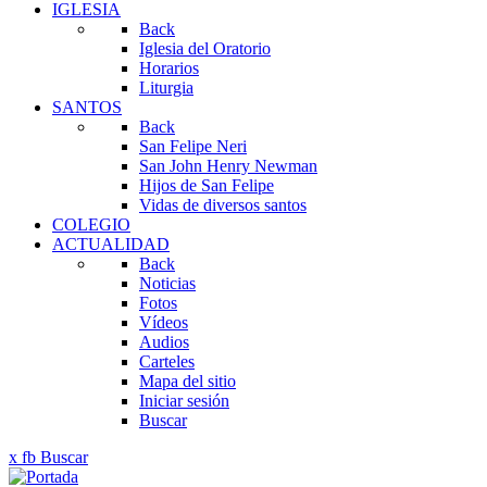
IGLESIA
Back
Iglesia del Oratorio
Horarios
Liturgia
SANTOS
Back
San Felipe Neri
San John Henry Newman
Hijos de San Felipe
Vidas de diversos santos
COLEGIO
ACTUALIDAD
Back
Noticias
Fotos
Vídeos
Audios
Carteles
Mapa del sitio
Iniciar sesión
Buscar
x
fb
Buscar