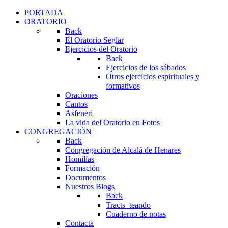
PORTADA
ORATORIO
Back
El Oratorio Seglar
Ejercicios del Oratorio
Back
Ejercicios de los sábados
Otros ejercicios espirituales y
formativos
Oraciones
Cantos
Asfeneri
La vida del Oratorio en Fotos
CONGREGACIÓN
Back
Congregación de Alcalá de Henares
Homilías
Formación
Documentos
Nuestros Blogs
Back
Tracts_teando
Cuaderno de notas
Contacta