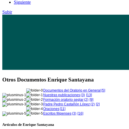
Siguiente
Subir
Otros Documentos Enrique Santayana
Documentos del Oratorio en General
[5]
Nuestras publicaciones
(3)
[13]
Formación oratorio seglar
(2)
[9]
Padre Pedro Castañón López
(2)
[2]
Oraciones
[11]
Escritos filipenses
(3)
[16]
Artículos de Enrique Santayana